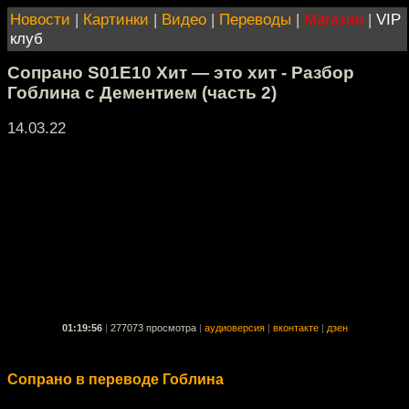
Новости
|
Картинки
|
Видео
|
Переводы
|
Магазин
|
VIP
клуб
Сопрано S01E10 Хит — это хит - Разбор
Гоблина с Дементием (часть 2)
14.03.22
01:19:56
|
277073 просмотра
|
аудиоверсия
|
вконтакте
|
дзен
Сопрано в переводе Гоблина