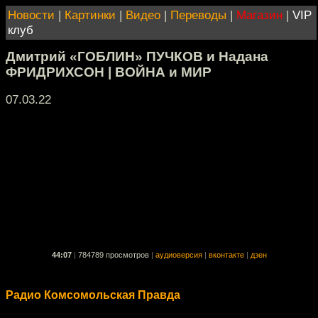
Новости
|
Картинки
|
Видео
|
Переводы
|
Магазин
|
VIP
клуб
Дмитрий «ГОБЛИН» ПУЧКОВ и Надана
ФРИДРИХСОН | ВОЙНА и МИР
07.03.22
44:07
|
784789 просмотров
|
аудиоверсия
|
вконтакте
|
дзен
Радио Комсомольская Правда