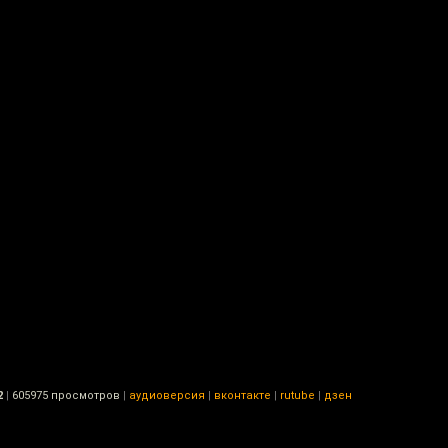
2
|
605975 просмотров
|
аудиоверсия
|
вконтакте
|
rutube
|
дзен