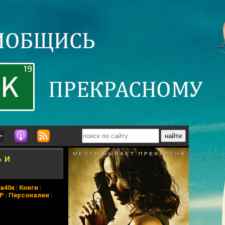
 и
а40к
|
Книги
|
АР
|
Персоналии
|