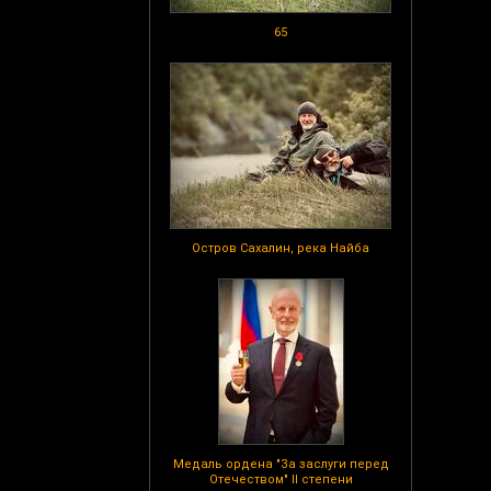
65
Остров Сахалин, река Найба
Медаль ордена "За заслуги перед
Отечеством" II степени