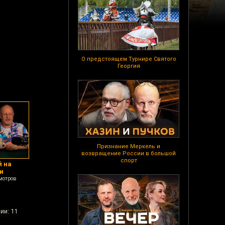
О предстоящем Турнире Святого
Георгия
Признание Меркель и
возвращение России в большой
спорт
й на
и
мотров
ии: 11