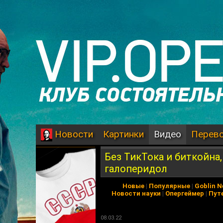
Картинки
Видео
Перев
Новости
Без ТикТока и биткойна,
галоперидол
Новые
|
Популярные
|
Goblin 
Новости науки
|
Опергеймер
|
Пут
08.03.22