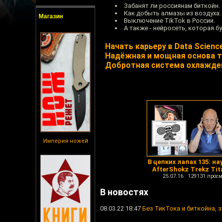
Забанят ли россиянам биткойн.
Как добыть алмазы из воздуха.
Магазин
Выключение TikTok в России.
А также - нейросеть, которая 
Начать карьеру в Data Scienc
Надёжная и мощная основа т
Добротная система охлажде
Империя ножей
В цепких лапах 135: н
AfterShokz Trekz Ti
25.07.16 129131 просм
В новостях
08.03.22 18:47
Без ТикТока и биткойна, 