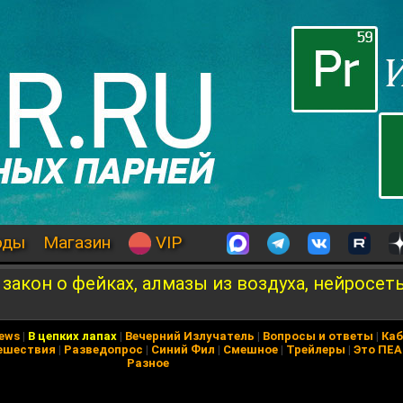
оды
Магазин
VIP
 закон о фейках, алмазы из воздуха, нейросеть
News
|
В цепких лапах
|
Вечерний Излучатель
|
Вопросы и ответы
|
Каб
ешествия
|
Разведопрос
|
Синий Фил
|
Смешное
|
Трейлеры
|
Это ПЕ
Разное