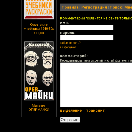
Правила
|
Регистрация
|
Поиск
|
Мне
Комментарий появится на сайте тольк
имя:
Советские
учебники 1940-50х
пароль:
годов
забыл пароль?
я с форума!
комментарий:
Перед цитированием выделяй нужный фрагмент т
Магазин
ОПЕРМАЙКИ
выделение
транслит