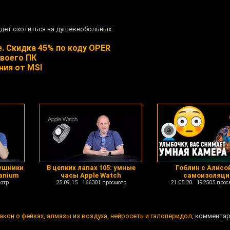
будет охотиться на душевнобольных.
e. Cкидка 45% по коду OPER
воего ПК
ния от MSI
аушники
В цепких лапах 105: умные
Гоблин с Алисо
tanium
часы Apple Watch
самоизоляци
отр
25.09.15 166301 просмотр
21.05.20 192505 прос
закон о фейках, алмазы из воздуха, нейросеть и галоперидол
, комментар