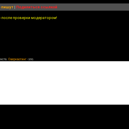
 пишут
|
Поделиться ссылкой
о после проверки модератором!
екста.
Оверквотинг
- зло.