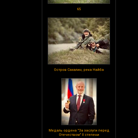
65
Остров Сахалин, река Найба
Медаль ордена "За заслуги перед
Отечеством" II степени