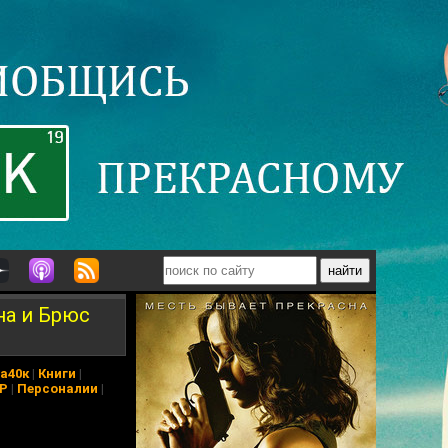
на и Брюс
а40к
|
Книги
|
АР
|
Персоналии
|