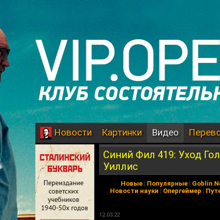
Картинки
Видео
Перев
Новости
Синий Фил 419: Уход Го
Уиллис
Новые
|
Популярные
|
Goblin 
Новости науки
|
Опергеймер
|
Пут
12.03.22