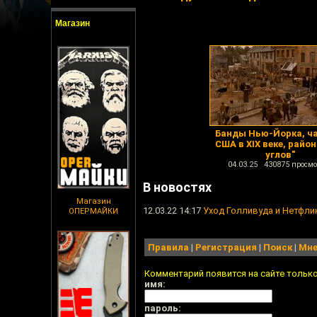
Магазин
Банды Нью-Йорка, ча
США в XIX веке, район
углов"
04.03.25 430875 просмо
В новостях
Магазин
12.03.22 14:17
Уход Голливуда и Нетфли
ОПЕРМАЙКИ
Правила
|
Регистрация
|
Поиск
|
Мне
Комментарий появится на сайте тольк
имя:
пароль: