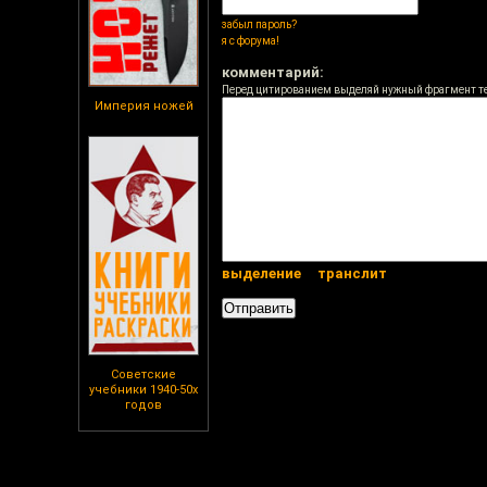
забыл пароль?
я с форума!
комментарий:
Перед цитированием выделяй нужный фрагмент т
Империя ножей
выделение
транслит
Советские
учебники 1940-50х
годов