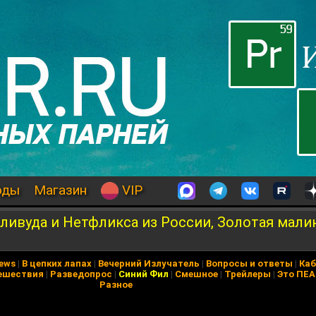
оды
Магазин
VIP
лливуда и Нетфликса из России, Золотая мали
News
|
В цепких лапах
|
Вечерний Излучатель
|
Вопросы и ответы
|
Каб
ешествия
|
Разведопрос
|
Синий Фил
|
Смешное
|
Трейлеры
|
Это ПЕ
Разное