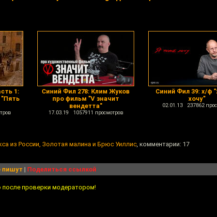
сть 1:
Синий Фил 278: Клим Жуков
Синий Фил 39: х/ф 
 "Пять
про фильм "V значит
хочу"
вендетта"
02.01.13 237862 про
тров
17.03.19 1057911 просмотров
кса из России, Золотая малина и Брюс Уиллис
, комментарии: 17
 пишут
|
Поделиться ссылкой
о после проверки модератором!