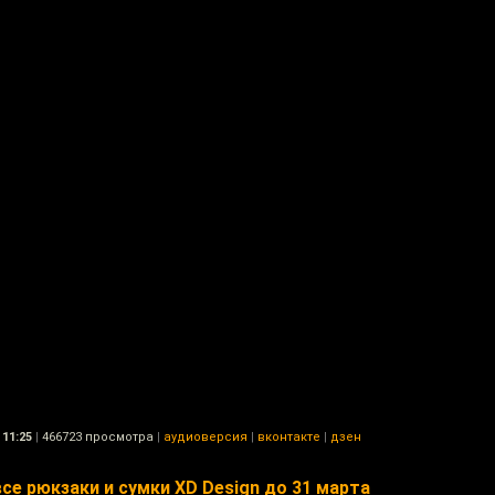
11:25
|
466723 просмотра
|
аудиоверсия
|
вконтакте
|
дзен
се рюкзаки и сумки XD Design до 31 марта