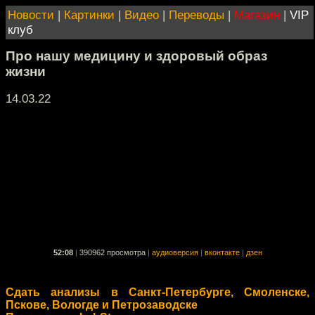
Новости
|
Картинки
|
Видео
|
Переводы
|
Магазин
|
VIP
клуб
Про нашу медицину и здоровый образ
жизни
14.03.22
52:08
|
390962 просмотра
|
аудиоверсия
|
вконтакте
|
дзен
Сдать анализы в Санкт-Петербурге, Смоленске,
Пскове, Вологде и Петрозаводске