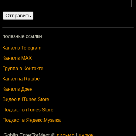
полезные ссылки
Канал в Telegram
Канал в MAX
Группа в Контакте
Канал на Rutube
Канал в Дзен
Видео в iTunes Store
Подкаст в iTunes Store
Подкаст в Яндекс.Музыка
Goblin EnterTorMent ©
письмо
|
цурюк