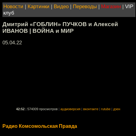
Новости
|
Картинки
|
Видео
|
Переводы
|
Магазин
|
VIP
клуб
Дмитрий «ГОБЛИН» ПУЧКОВ и Алексей
ИВАНОВ | ВОЙНА и МИР
05.04.22
42:52
|
574009 просмотров
|
аудиоверсия
|
вконтакте
|
rutube
|
дзен
Радио Комсомольская Правда