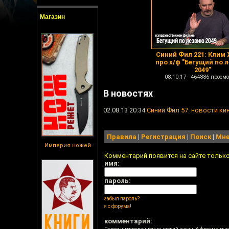
Магазин
Синий Фил 221: Клим
про х/ф "Бегущий по 
2049"
08.10.17 464886 просмо
В новостях
02.08.13 20:34
Синий Фил 57: новости ки
Правила
|
Регистрация
|
Поиск
|
Мне
Империя ножей
Комментарий появится на сайте тольк
имя:
пароль:
забыл пароль?
я с форума!
комментарий: