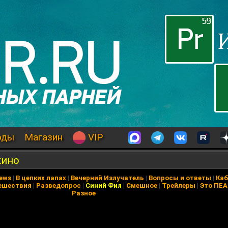
оды
Магазин
VIP
кино
News
|
В цепких лапах
|
Вечерний Излучатель
|
Вопросы и ответы
|
Каб
ешествия
|
Разведопрос
|
Синий Фил
|
Смешное
|
Трейлеры
|
Это ПЕ
Разное