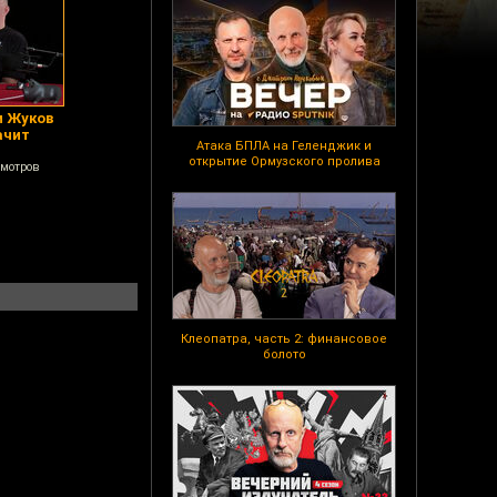
м Жуков
ачит
Атака БПЛА на Геленджик и
открытие Ормузского пролива
смотров
Клеопатра, часть 2: финансовое
болото