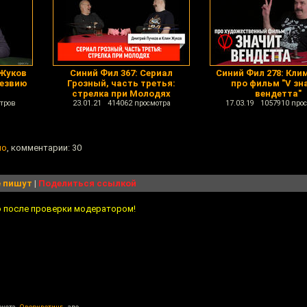
 Жуков
Синий Фил 367: Сериал
Синий Фил 278: Кли
лезвию
Грозный, часть третья:
про фильм "V зн
стрелка при Молодях
вендетта"
тров
23.01.21 414062 просмотра
17.03.19 1057910 про
но
, комментарии: 30
 пишут
|
Поделиться ссылкой
о после проверки модератором!