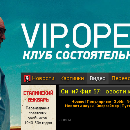
Картинки
Видео
Перев
Новости
Синий Фил 57: новости 
Новые
|
Популярные
|
Goblin 
Новости науки
|
Опергеймер
|
Пут
02.08.13