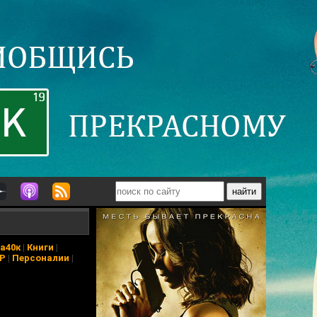
а40к
|
Книги
|
АР
|
Персоналии
|