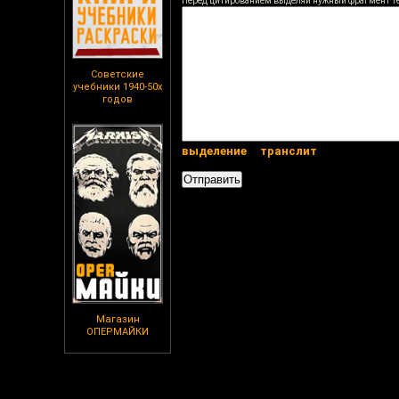
Перед цитированием выделяй нужный фрагмент т
Советские
учебники 1940-50х
годов
выделение
транслит
Магазин
ОПЕРМАЙКИ