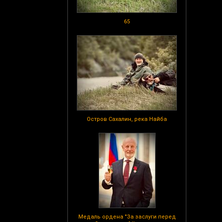
65
Остров Сахалин, река Найба
Медаль ордена "За заслуги перед