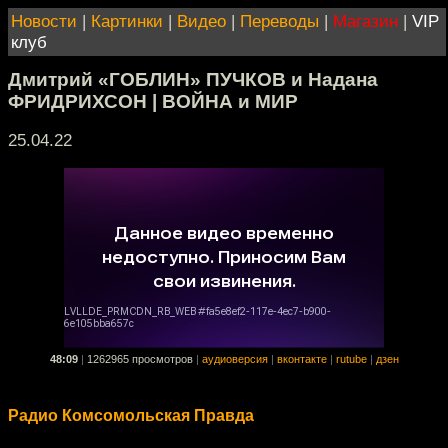
Новости
|
Картинки
|
Видео
|
Переводы
|
Магазин
|
VIP
клуб
Дмитрий «ГОБЛИН» ПУЧКОВ и Надана
ФРИДРИХСОН | ВОЙНА и МИР
25.04.22
48:09
|
1262965 просмотров
|
аудиоверсия
|
вконтакте
|
rutube
|
дзен
Радио Комсомольская Правда