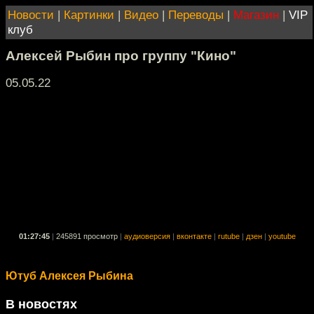
Новости
|
Картинки
|
Видео
|
Переводы
|
Магазин
|
VIP
клуб
Алексей Рыбин про группу "Кино"
05.05.22
01:27:45
|
245891 просмотр
|
аудиоверсия
|
вконтакте
|
rutube
|
дзен
|
youtube
Ютуб Алексея Рыбина
В новостях