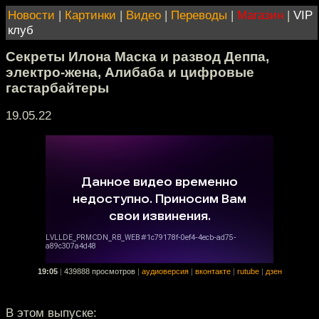
Новости
|
Картинки
|
Видео
|
Переводы
|
Магазин
|
VIP
клуб
Секреты Илона Маска и развод Деппа,
электро-жена, Алибаба и цифровые
гастарбайтеры
19.05.22
19:05
|
439888 просмотров
|
аудиоверсия
|
вконтакте
|
rutube
|
дзен
В этом выпуске: