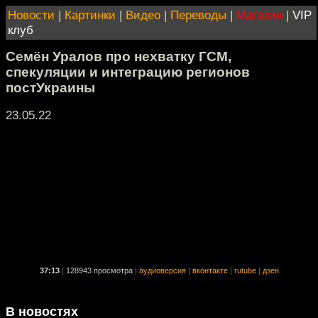
Новости
|
Картинки
|
Видео
|
Переводы
|
Магазин
|
VIP
клуб
Семён Уралов про нехватку ГСМ,
спекуляции и интеграцию регионов
постУкраины
23.05.22
37:13
|
128943 просмотра
|
аудиоверсия
|
вконтакте
|
rutube
|
дзен
В новостях