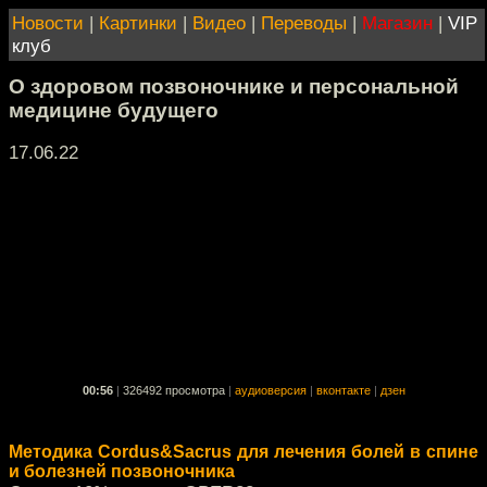
Новости
|
Картинки
|
Видео
|
Переводы
|
Магазин
|
VIP
клуб
О здоровом позвоночнике и персональной
медицине будущего
17.06.22
00:56
|
326492 просмотра
|
аудиоверсия
|
вконтакте
|
дзен
Методика Cordus&Sacrus для лечения болей в спине
и болезней позвоночника