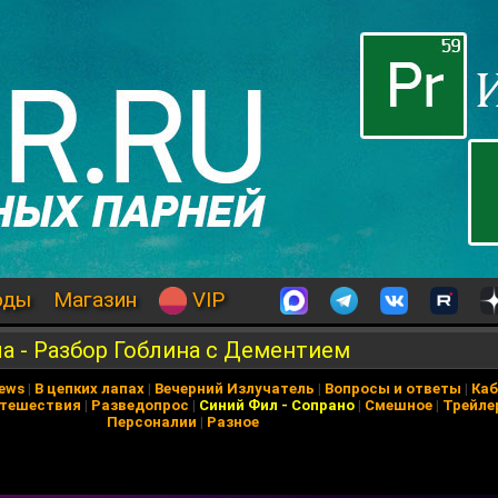
оды
Магазин
VIP
а - Разбор Гоблина с Дементием
News
|
В цепких лапах
|
Вечерний Излучатель
|
Вопросы и ответы
|
Каб
тешествия
|
Разведопрос
|
Синий Фил
-
Сопрано
|
Смешное
|
Трейле
Персоналии
|
Разное