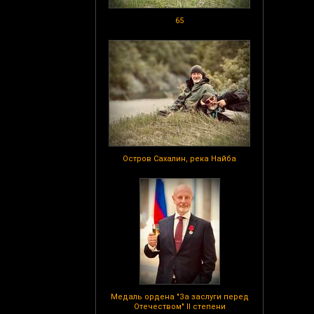
65
Остров Сахалин, река Найба
Медаль ордена "За заслуги перед
Отечеством" II степени