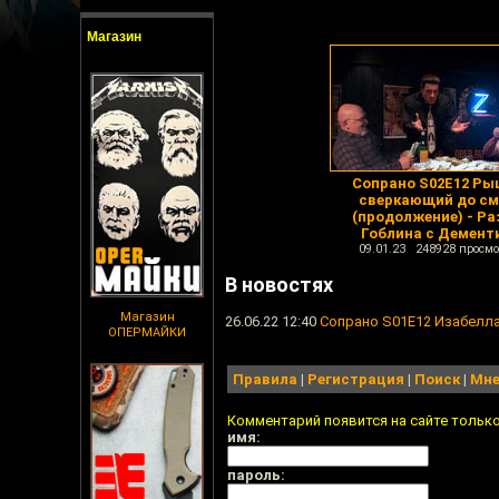
Магазин
Сопрано S02E12 Ры
сверкающий до см
(продолжение) - Ра
Гоблина с Демент
09.01.23 248928 просмо
В новостях
Магазин
26.06.22 12:40
Сопрано S01E12 Изабелла
ОПЕРМАЙКИ
Правила
|
Регистрация
|
Поиск
|
Мне
Комментарий появится на сайте тольк
имя:
пароль: