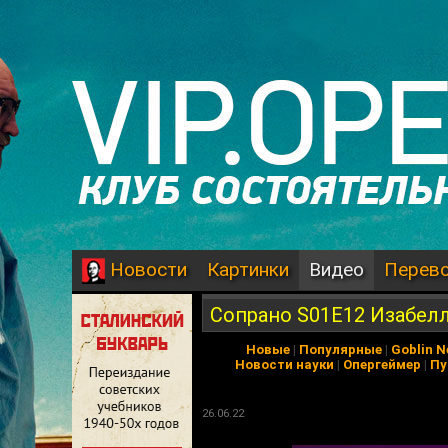
Картинки
Видео
Перев
Новости
Сопрано S01E12 Изабелл
Новые
|
Популярные
|
Goblin 
Новости науки
|
Опергеймер
|
Пу
26.06.22