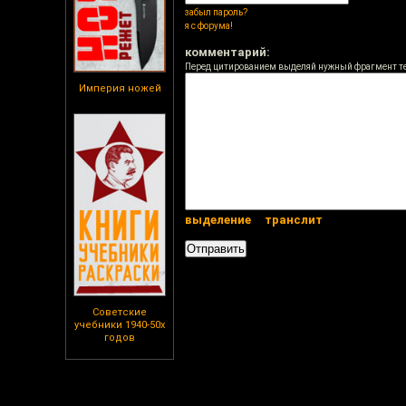
забыл пароль?
я с форума!
комментарий:
Перед цитированием выделяй нужный фрагмент т
Империя ножей
выделение
транслит
Советские
учебники 1940-50х
годов