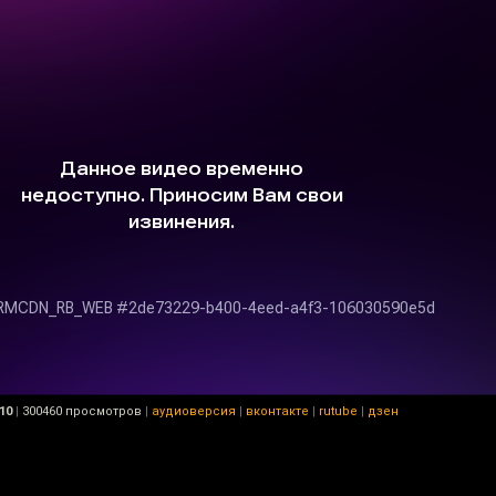
10
|
300460 просмотров
|
аудиоверсия
|
вконтакте
|
rutube
|
дзен