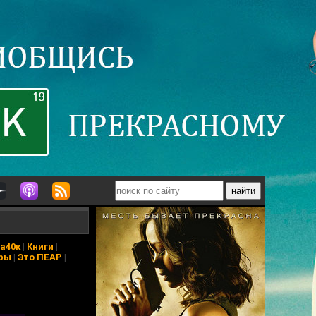
а40к
|
Книги
|
ры
|
Это ПЕАР
|