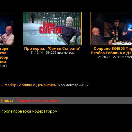
царь
Про сериал "Семья Сопрано"
Сопрано S04E05 Пи
еха
31.12.14 584208 просмотров
Разбор Гоблина с Д
збор
28.10.23 223678 прос
ием
тров
 - Разбор Гоблина с Дементием
, комментарии: 12
 пишут
|
Поделиться ссылкой
о после проверки модератором!