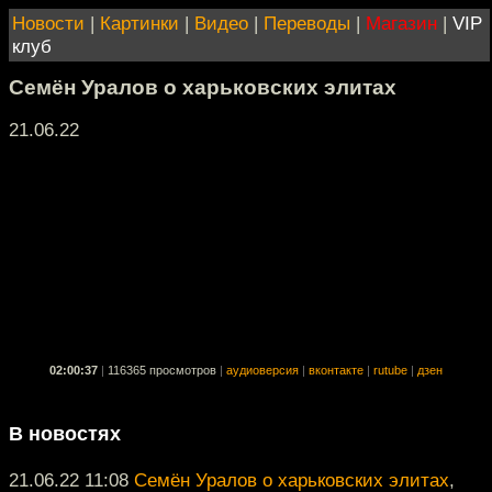
Новости
|
Картинки
|
Видео
|
Переводы
|
Магазин
|
VIP
клуб
Семён Уралов о харьковских элитах
21.06.22
02:00:37
|
116365 просмотров
|
аудиоверсия
|
вконтакте
|
rutube
|
дзен
В новостях
21.06.22 11:08
Семён Уралов о харьковских элитах
,