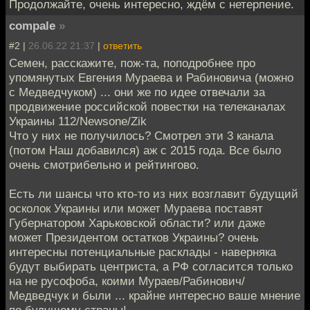
Продолжайте, очень интересно, ждём с нетерпение.
compale
»
#2 |
26.06.22 21:37
|
ответить
Семен, расскажите, пож-та, поподробнее про
упомянутых Евгения Мураева и Рабиновича (можно
с Медведчуком) ... они же по идее отвечали за
продвижение российской повестки на телеканалах
Украины 112/Newsone/Zik
Что у них не получилось? Смотрел эти 3 канала
(потом Наш добавился) аж с 2015 года. Все было
очень смотрибельно и рейтингово.
Есть ли шансы что кто-то из них возглавит будущий
осколок Украины или может Мураева поставят
Губернатором Харьковской области? или даже
может Президентом остатков Украины? очень
интересны потенциальные расклады - наверняка
будут выбирать центриста, а РФ согласится только
на не русофоба, коими Мураев/Рабинович/
Медведчук и были ... крайне интересно ваше мнение
по будущему страны!