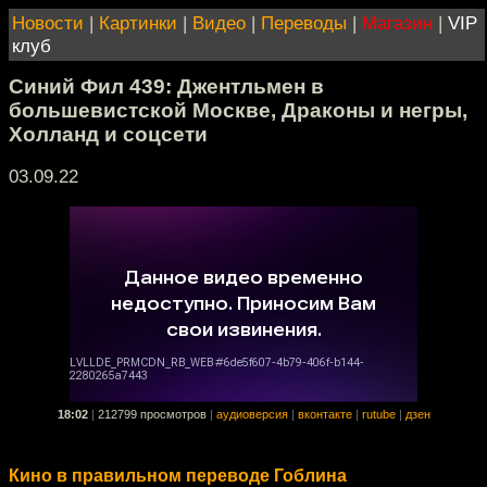
Новости
|
Картинки
|
Видео
|
Переводы
|
Магазин
|
VIP
клуб
Синий Фил 439: Джентльмен в
большевистской Москве, Драконы и негры,
Холланд и соцсети
03.09.22
18:02
|
212799 просмотров
|
аудиоверсия
|
вконтакте
|
rutube
|
дзен
Кино в правильном переводе Гоблина