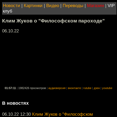
Новости
|
Картинки
|
Видео
|
Переводы
|
Магазин
|
VIP
клуб
Клим Жуков о "Философском пароходе"
06.10.22
01:57:11
|
1982426 просмотров
|
аудиоверсия
|
вконтакте
|
rutube
|
дзен
|
youtube
В новостях
06.10.22 12:30
Клим Жуков о "Философском