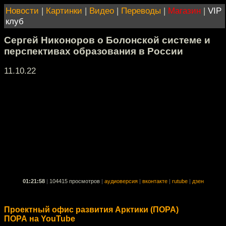
Новости
|
Картинки
|
Видео
|
Переводы
|
Магазин
|
VIP
клуб
Сергей Никоноров о Болонской системе и
перспективах образования в России
11.10.22
01:21:58
|
104415 просмотров
|
аудиоверсия
|
вконтакте
|
rutube
|
дзен
Проектный офис развития Арктики (ПОРА)
ПОРА на YouTube