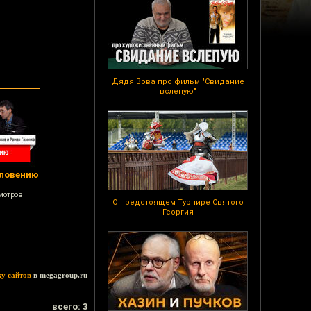
Дядя Вова про фильм "Свидание
вслепую"
Словению
мотров
О предстоящем Турнире Святого
Георгия
ку сайтов
в megagroup.ru
всего: 3