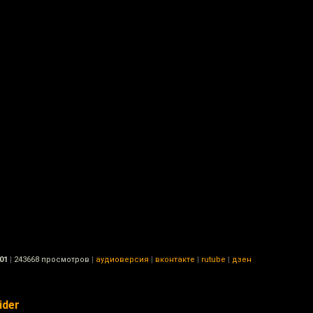
01
|
243668 просмотров
|
аудиоверсия
|
вконтакте
|
rutube
|
дзен
ider