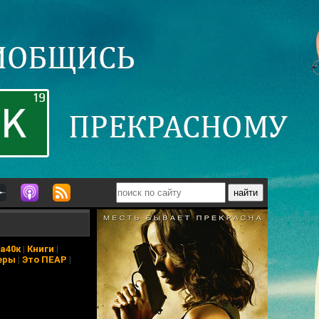
а40к
|
Книги
|
еры
|
Это ПЕАР
|