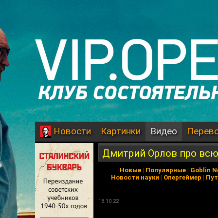
Картинки
Видео
Перев
Новости
Дмитрий Орлов про вс
Новые
|
Популярные
|
Goblin 
Новости науки
|
Опергеймер
|
Пут
18.10.22