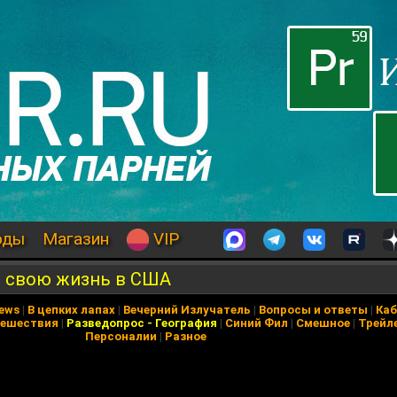
оды
Магазин
VIP
ю свою жизнь в США
News
|
В цепких лапах
|
Вечерний Излучатель
|
Вопросы и ответы
|
Каб
ешествия
|
Разведопрос
-
География
|
Синий Фил
|
Смешное
|
Трейл
Персоналии
|
Разное