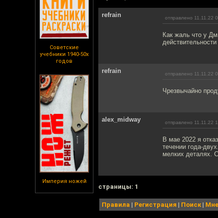
refrain
отправлено 11.11.22 
Как жаль что у Д
действительности
Советские
учебники 1940-50х
годов
refrain
отправлено 11.11.22 
Чрезвычайно прод
alex_midway
отправлено 11.11.22 
В мае 2022 я отка
течении года-двух
мелких деталях. С
Империя ножей
cтраницы: 1
Правила
|
Регистрация
|
Поиск
|
Мне