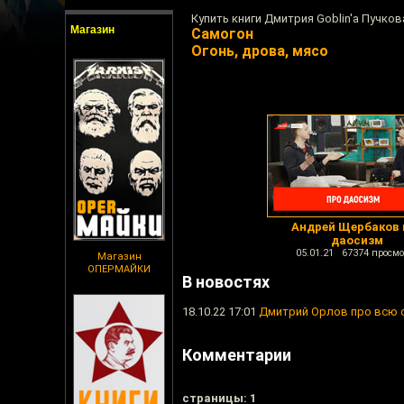
Купить книги Дмитрия Goblin'а Пучков
Магазин
Самогон
Огонь, дрова, мясо
Андрей Щербаков 
даосизм
05.01.21 67374 просмо
Магазин
ОПЕРМАЙКИ
В новостях
18.10.22 17:01
Дмитрий Орлов про всю 
Комментарии
cтраницы: 1