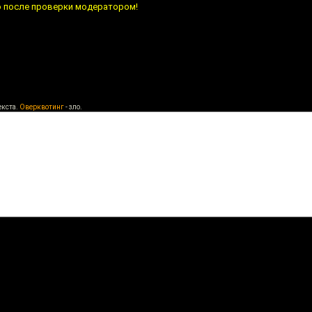
о после проверки модератором!
екста.
Оверквотинг
- зло.