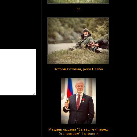
65
Остров Сахалин, река Найба
Медаль ордена "За заслуги перед
Отечеством" II степени