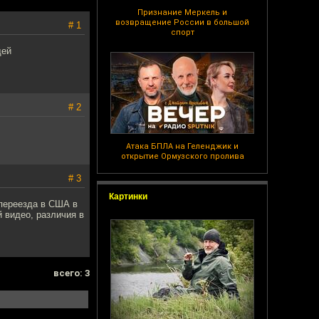
Признание Меркель и
возвращение России в большой
# 1
спорт
щей
# 2
Атака БПЛА на Геленджик и
открытие Ормузского пролива
# 3
Картинки
 переезда в США в
й видео, различия в
всего: 3