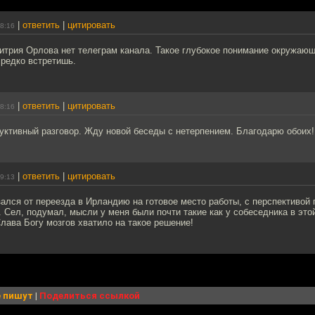
|
ответить
|
цитировать
08:16
митрия Орлова нет телеграм канала. Такое глубокое понимание окружаю
 редко встретишь.
|
ответить
|
цитировать
08:16
уктивный разговор. Жду новой беседы с нетерпением. Благодарю обоих!
|
ответить
|
цитировать
19:13
зался от переезда в Ирландию на готовое место работы, с перспективой
. Сел, подумал, мысли у меня были почти такие как у собеседника в это
лава Богу мозгов хватило на такое решение!
 пишут
|
Поделиться ссылкой