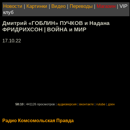
Новости
|
Картинки
|
Видео
|
Переводы
|
Магазин
|
VIP
клуб
Дмитрий «ГОБЛИН» ПУЧКОВ и Надана
ФРИДРИХСОН | ВОЙНА и МИР
17.10.22
58:10
|
441126 просмотров
|
аудиоверсия
|
вконтакте
|
rutube
|
дзен
Радио Комсомольская Правда