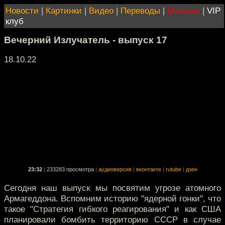
Новости
|
Картинки
|
Видео
|
Переводы
|
Магазин
|
VIP
клуб
Вечерний Излучатель - выпуск 17
18.10.22
23:32
|
233283 просмотра
|
аудиоверсия
|
вконтакте
|
rutube
|
дзен
Сегодня наш выпуск мы посвятим угрозе атомного
Армагеддона. Вспомним историю "ядерной гонки", что
такое "Стратегия гибкого реагирования" и как США
планировали бомбить территорию СССР в случае