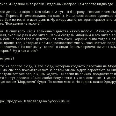
кое. Я недавно снял ролик. Отдельный вопрос. Там просто видно где...
се деньги на экране. Без обмана. А тут... Я бы сразу... Первое, в чем 
ь... Первое. В гомосексуальных связях. Из вышестоящего руководст
. Или из тех, кто дает деньги. Ну, и коррупцию, которая неразрывно с
е: “Все деньги на экране“.
ря... В силу того, что я Толкиена с детства нежно люблю... И когда-то
ывая, сколько раз я его читал. Своим сестрам младшим я его читал всл
ь сильно работало в детстве. Вот это очень хорошо было тогда. Пото
е 10 процентов, которые я помню, позволяют мне высказываться подро
.. Средиземных. На юге живут какие-то люди. За ними присматривают эл
ерный. Ну, а как иначе?
мотреть?
это не просто люди, а это люди, которые когда-то работали на Морго
ы до сих пор присматривают. И потом эльфы вдруг перестают за ни
родолжает все равно к ним ходить. Он забил на приказ, продолжает 
го ты тут делаешь?“ А он любит белую тетю. Ну, это, опять же... Пускай 
где потом “Мордовия“ будет. То самое место. На заднем плане Ородру
ора“. Ородруин. В переводе на русский язык.