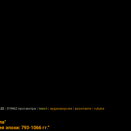
:22
|
319462 просмотра
|
текст
|
аудиоверсия
|
вконтакте
|
rutube
ла"
я эпохи: 793-1066 гг."