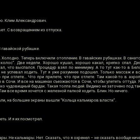
ю. Клим Александрович.
ет. С возвращением из отпуска.
 гавайской рубашке.
 Холодно. Теперь включили отопление. В гавайских рубашках. В сана
 колос“. Две недели. Хорошо кушал, хорошо какал, крепко спал. Дес
ал, что выспался. Процедур взял по минимуму. А то тут как-то в Бел
 не успевал ходить. Тут я уже разумнее подошел. Только массаж и вс
при отлете... Что при прилете, что при отлете. Там какой-то в аэроп
 в Сочи. И все на машинах съезжаются в Сочи, чтобы улететь оттуда. 
ко чудовищный бардак. Такая толпа людей. Видимо не заточено под та
 Там все время хочется с железной палкой ходить. Блин. Но ничего.
ли, на большие экраны вышли “Кольца кальмаров власти“.
ть. И я их посмотрел.
ры. Не кальмары. Нет. Сказать, что я охренел – не сказать вообще ниче