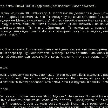
гда. Какой-нибудь 300-й кадр сняли, объявляют: “Завтра бухаем“.
Ладно. 90, из них 10... 300-й кадр. А 80 по 3 тысячи долларов в день. Поч
сячу долларов за съемочный день“. Почему? Ну, цитирую дословно. “У ме
е дорогое. Меньше никак не могу“. Что-то невообразимое. Ну, и как ра
буду тыкать пальцем. “Этот кинобизнес...“ Наш знакомый не из кин
шами-вампирами. Ты к ним обратишься... Ты заходишь в пещеру, 
с этой усыпляющей слюной. И все из тебя кровь сосут. И ты еще не доше
ся. Лежит...“
лин. Вот так у них. Три тысячи съемочный день. Как ты понимаешь, реж
кий оператор. Ну, и оно вот так... А теперь-то это пришло... Или оно к
сы абсолютно одинаковые. Но когда сказали, что этот сериал... “
льше.
езные расценки на трудовые какие-то эти самые... Есть железные рас
тоить. Я это... Десять раз тебе рассказывал. Вот они ездят, у них к
Стоит она 20 тысяч долларов. Это о чем? Что тут крутое? Я понять не мо
троен.
была как-то лучше, чем ваш “Форд Мустанг“. Непонятно. Почему? Ну, по
ция. И вот эти делают дешевле. А эти вот так... “Форд Мустанг“ не мо
енный процесс. Огромное количество людей. Исполняют техническу
сть... Опять-таки обсуждали, но вынужден повторить. Как Netflix, котор