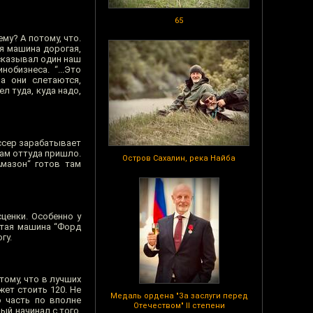
65
ему? А потому, что.
ня машина дорогая,
ссказывал один наш
обизнеса. “...Это
а они слетаются,
л туда, куда надо,
иссер зарабатывает
 нам оттуда пришло.
Остров Сахалин, река Найба
Амазон“ готов там
ценки. Особенно у
рутая машина “Форд
гу.
тому, что в лучших
жет стоить 120. Не
Медаль ордена "За заслуги перед
ю часть по вполне
Отечеством" II степени
ый начинал с того,