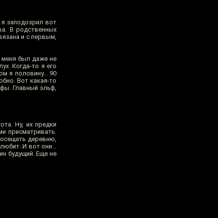
бы я заподозрил вот
ва. В родственных
вязана и с первым,
 у меня был даже не
ух. Когда-то я его
м я половину... 90
бно. Вот какая-то
ьфы. Главный эльф,
та. Ну, их предки
ми присматривать.
посещать деревню,
любит. И вот они...
ин будущий. Еще не