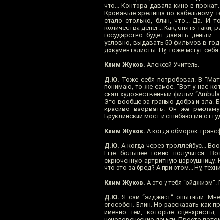
что... Контора давала кино в прокат.
Кровавые зрелища по кабельному те
стало столько, блин, что... Да. И т
количества денег... Как, опять-таки
государство будет давать деньги...
условно, выдавать 50 фильмов в год.
документалисты. Ну, тоже могут себя
Клим Жуков.
Алексей Учитель.
Д.Ю.
Тоже себя попробовал. В “Мати
понимаю, то же самое. “Вот у нас кот
снял художественный фильм “Ambulanc
Это вообще за гранью добра и зла. Б
красиво взорвать. Он же рекламу
Бруклинский мост и сшибающий оттуд
Клим Жуков.
А когда обморок трансф
Д.Ю.
А когда через троллейбус... Воо
Еще большее говно получится. Во
скрюченную артритную цэрэушницу. Ко
что это за бред? А при этом... Ну, тех
Клим Жуков.
А это у тебя “эйджизм“.
Д.Ю.
Я сам “эйджист“ опытный. Мне л
способен. Блин. Но рассказать как пр
именно тем, которые сценаристы, 
нечеловеческие деньги. Просто потому