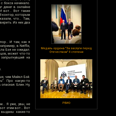
 с бокса начинало.
г денег в онлайне
И вот... Вот такие
 8 контор, которым
зали, что... Там,
верить. Из них два
р... И там, как я
пример, в Netflix,
Медаль ордена "За заслуги перед
кла Бэя не ожидал.
Отечеством" II степени
нцов, может что-то
 запрыгнувший на
.
ше, чем Майкл Бэй.
u“. Про какую-то
опасная. Блин. Ну,
РВИО
... Я уже, увы, не
от этим вот... Вот
 выданы какие-то