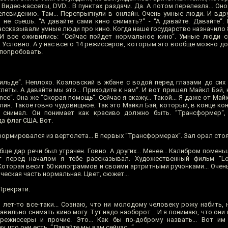
 Видео-кассеты, DVD... В пунктах раздачи. Да. А потом перелезла... Оно
левидению. Там... Перепрыгнули в онлайн. Очень умные люди. И вдру
о не съешь. “А давайте сами кино снимать?“ - “А давайте. Давайте“. 
, рассказывали умные люди про кино. Когда наше государство назначило
 И все оживились: “Сейчас пойдет нормальное кино“. Умные люди ска
 Условно. А у нас всего 14 режиссеров, которым это вообще можно до
 попробовать.
льде“. Неплохо. Козловский в жбане с водой перед глазами до сих по
леты. А давайте мы это... Приходите к нам“. И вот пришел Майкл Бэй, на
e“. Она же “Скорая помощь“. Сейчас я скажу... Такой... Я даже от Май
лин. Такое говно чудовищное. Так это Майкл Бэй, который, в конце ко
 снимал. Он понимает как красиво должно быть. “Трансформер“,
а флаг США. Вот.
ормировался из вертолета... В первых “Трансформерах“. Зал орал стоя
бще дар речи был утрачен. Говно. А других... Менее... Калибром помень
т перед началом я тебе рассказывал. Художественный фильм “Lo
торая весит 50 килограммов и своими артритными ручонками... Очень 
ническая часть нормальная. Цвет, сюжет...
 Прекрати.
ет-то все-таки... Сознаю, что ни молодому человеку рожу набить, ни
авильно снимать кино могу. Тут надо наоборот... И я понимаю, что они в
режиссеры и прочие. Это... Как бы по-доброму назвать... Вот им
, что они есть. “Давайте мы вам сейчас...“