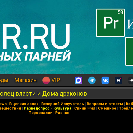
оды
Магазин
VIP
Колец власти и Дома драконов
News
|
В цепких лапах
|
Вечерний Излучатель
|
Вопросы и ответы
|
Каб
тешествия
|
Разведопрос
-
Культура
|
Синий Фил
|
Смешное
|
Трейл
Персоналии
|
Разное