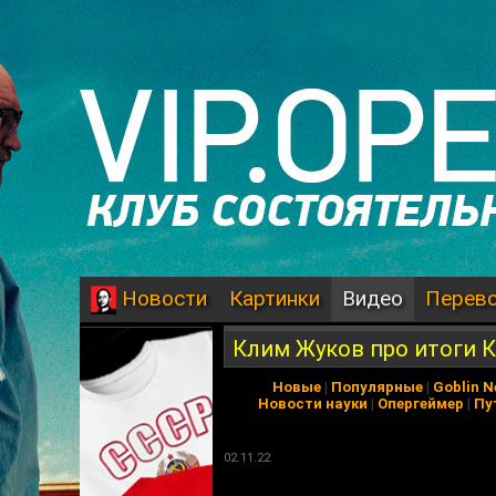
Картинки
Видео
Перев
Новости
Клим Жуков про итоги 
Новые
|
Популярные
|
Goblin 
Новости науки
|
Опергеймер
|
Пу
02.11.22