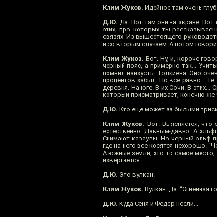
Клим Жуков.
Идейное там очень глубо
Д.Ю.
Да. Вот там они на экране. Вот в
этих, про которых ты рассказываеш
связях. Из вышестоящего руководства
и со вторым случаем. А потом говорит
Клим Жуков.
Вот. Ну, и, короче гово
черный пояс, а примерно так... Учит
помнил наизусть. Толкиена. Оно очен
процентов забыл. Но все равно... Т
деревня. На юге. В их Сочи. В этих.
который присматривает, конечно же ч
Д.Ю.
Кто еще может за былыми прис
Клим Жуков.
Вот. Выясняется, что 
естественно. Давным-давно. А эльф
Снимают караулы. Но черный эльф п
где на него все косятся нехорошо. “Че
А южные земли, это то самое место, 
извергается.
Д.Ю.
Это вулкан.
Клим Жуков.
Вулкан. Да. “Огненная г
Д.Ю.
Куда Сеня и Федор несли...