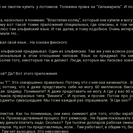
 не смогли купить у потомков Толкиена права на “Сильмариль“. И по
ка, насколько я понимаю. “Властелин колец“, который они купили и могут
ему вот такой томик приложений специальных, где описаны, в том числ
Плюс там эльфийский язык. И так далее, и тому подобное. Очень инте
мали. Но...
л свой язык... На основе финского.
эльфийский придумывал. Один из эльфийских. Там же у них всякое раз
сиональный в этом отношении человек. Язык он придумал. На н
 Более того, некоторые так и делают. Люди, которых мы ласково зове
ой? Да? Вот этого приложения.
ы “Г“. Это совершенно правильно. Потому, что с нее она начинается... 
у, потому, что я даже представить себе не могу. 60 миллионов бакс
ая. Шедевр. Понимаете? Я даже представить не могу. А где у вас 60 
ьмов прекрасных типа “Викинга“... И прочее, и прочее. Потом про р
юджеты сумасшедшие. Мы тоже каждый раз спрашивали: “А где оно?“ Ну
спектов. Как ты понимаешь, они кино снимают для того, чтобы зарабо
ата. Производственный процесс. Вот режиссер... Не будем показывать
му деньги платить надо. Сколько? Три тысячи долларов рабочая смена
ларов. Ну, вот ты представляешь, если... Там работают, в общем-то, бе
а. Там нет выходных. Это невозможно.