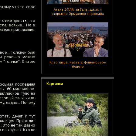
этому что-то свое
Атака БПЛА на Геленджик и
открытие Ормузского пролива
 с ним делать, что
е, всякие... Ну, в
ресные приложения.
ное... Толкиен был
ем реально можно
м “толчки“. Они же
Клеопатра, часть 2: финансовое
болото
Картинки
Восьмая, последняя
ов. 60 миллионов.
миллионов тупо на
озовый танк кино.
, ладно... Почему
тать денег. И тут
 пальцем. Приводит
. Это не так давно
з выходных. Кто не