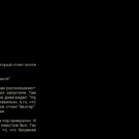
оторый стоит почти
шься“.
 там рассказывают:
ал запустили. Там
е даже видел. “Ну,
авильно. А то, что
сов стоил “Аватар“.
ая.
х пор прекрасно. И
й ажиотаж был. Так
 то, что безумная