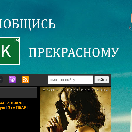
а40к
|
Книги
|
еры
|
Это ПЕАР
|