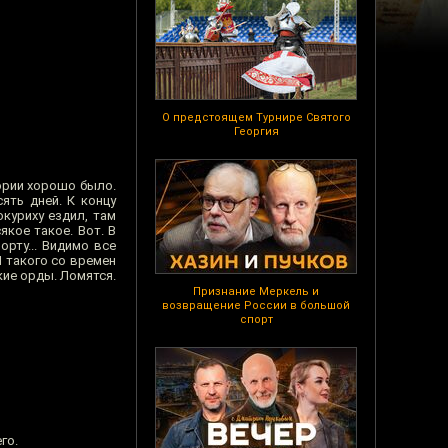
О предстоящем Турнире Святого
Георгия
тории хорошо было.
ять дней. К концу
окуриху ездил, там
якое такое. Вот. В
орту... Видимо все
Я такого со времен
кие орды. Ломятся.
Признание Меркель и
возвращение России в большой
спорт
го.