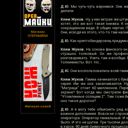
Д.Ю.
Мы чуть-чуть вернемся. Они же
делали.
Клим Жуков.
Ну, у них хитрая же шту
хотят, это же вот такая книжка. К н
сокращенном виде. В общих чертах. 
Магазин
Они, исходя из этого, что-то там насни
ОПЕРМАЙКИ
Д.Ю.
Как криптобандеровец придумыва
Клим Жуков.
На основе финского он 
страшно толковый. Он же профес
разговаривать. Учить там и вообще.
толкиенисты. Вот. Но...
Д.Ю.
Они воспользовались всей гамм
Клим Жуков.
Гамма начинается с букв
серия. Им же она заканчивается. Н
“Матрица“ стоит 60 миллионов. Перв
экране? Вот когда мы смотрели фил
“Утомленные солнцем 2“. Там тоже б
оно такое дорогое?
Империя ножей
Д.Ю.
А я могу тебе объяснить ряд а
важное дополнение. Вовсе не с прок
оператора. Оператор гениальный. И е
было. И это не шутки. Три тысячи дол
в курсе. 90 дней съемочного процесс