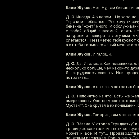
Клим Жуков.
Нет. Ну, там бывает ино
Д.Ю.
Иногда. А в целом... Ну, хорошо. 
Те, с кем я общался... “А я хочу ты
бензина “жрет“ много. И обслуживани
с тобой общий знакомый, опять не 
натурально пещера с летучими мы
слетаются... Незаметно тебя кусают 
а от тебя только кожаный мешок остал
Клим Жуков.
И галоши.
Д.Ю.
Да. И галоши. Как новенькие. Б
несколько больше, чем какой-то дурац
Я затрудняюсь сказать. Или процес
потратить...
Клим Жуков.
А по факту потратил бо
Д.Ю.
Непонятно на что. Есть же жел
американцев. Оно не может столько с
Мустанг“. Она крутая в их понимании. 
Клим Жуков.
Говорят, там магнит вс
Д.Ю.
“Мазда 6“ стоила “тридцатку“ и 
традициях капитализма есть конкурен
может и все. И тут... Производств
понятным расценкам. Ровно одно. То е