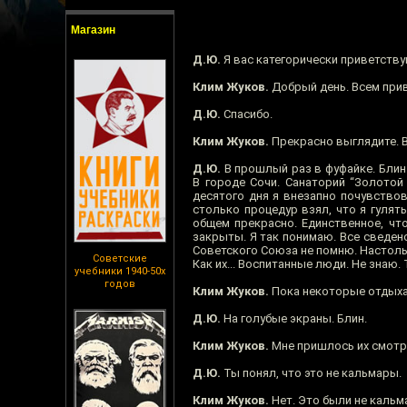
Магазин
Д.Ю.
Я вас категорически приветству
Клим Жуков.
Добрый день. Всем прив
Д.Ю.
Спасибо.
Клим Жуков.
Прекрасно выглядите. В
Д.Ю.
В прошлый раз в фуфайке. Блин.
В городе Сочи. Санаторий “Золотой
десятого дня я внезапно почувствов
столько процедур взял, что я гулять
общем прекрасно. Единственное, что 
закрыты. Я так понимаю. Все сведено
Советского Союза не помню. Настоль
Советские
Как их... Воспитанные люди. Не знаю.
учебники 1940-50х
годов
Клим Жуков.
Пока некоторые отдыха
Д.Ю.
На голубые экраны. Блин.
Клим Жуков.
Мне пришлось их смотре
Д.Ю.
Ты понял, что это не кальмары.
Клим Жуков.
Нет. Это были не кальма