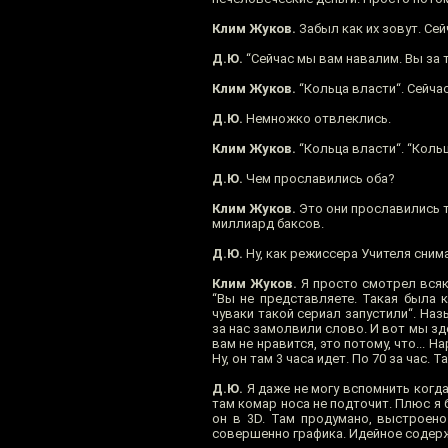
Клим Жуков.
Забыл как их зовут. Сейч
Д.Ю.
“Сейчас мы вам навалим. Вы за т
Клим Жуков.
“Кольца власти“. Сейчас
Д.Ю.
Немножко отвлеклись.
Клим Жуков.
“Кольца власти“. “Кольц
Д.Ю.
Чем прославились оба?
Клим Жуков.
Это они прославились те
миллиард баксов.
Д.Ю.
Ну, как режиссера Учителя снима
Клим Жуков.
Я просто смотрел всяки
“Вы не представляете. Такая была 
чуваки такой сериал запустили“. Наз
за нас замолвили слово. И вот мы зде
вам не нравится, это потому, что... 
Ну, он там 3 часа идет. По 70 за час
Д.Ю.
Я даже не могу вспомнить когда 
там комар носа не подточит. Плюс я 
он в 3D. Там продумано, выстроено
совершенно графика. Идейное содержа