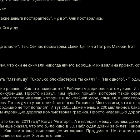
ас...
акие деньги постарайтесь“. Ну, вот. Они постарались.
. Секунду.
а власти“. Так. Сейчас посмотрим. Джей Ди Пин и Патрик Маккей. Вот.
м, что они не снимали никогда ничего вообще. И их взяли на проект, к
ть “Матильду“. “Сколько блокбастеров ты снял?“ – “Ни одного“. - “Годи
е разные... Как это называется? Рабочие материалы к этому кино. И
конкуренция. Просто караул. Там чуваки пришли, которые такой сери
ывают топовые вещи, которые я, по крайней мере, слышал, а некоторы
сь. Потому, что у нас новый взгляд на Толкиена. Мы считаем, что это пр
Народишко не тот попался“. И тут 250... Даже меньше. 230 миллионов бак
. Там чудовищно дорогая компьютерная графика. Просто чудовищно дорог
это было. 2011 год? Когда “Аватар“... А выглядит, между прочим, до си
бы еще сказал, что это было кино в 3D. Наблюдал драки за билет. Тако
... Как там копье, вылезающее из экрана. Продумано. Не говоря про
ние отметаем. Я этих не очень...