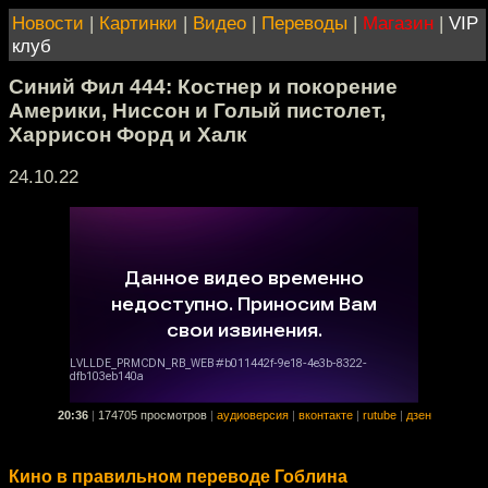
Новости
|
Картинки
|
Видео
|
Переводы
|
Магазин
|
VIP
клуб
Синий Фил 444: Костнер и покорение
Америки, Ниссон и Голый пистолет,
Харрисон Форд и Халк
24.10.22
20:36
|
174705 просмотров
|
аудиоверсия
|
вконтакте
|
rutube
|
дзен
Кино в правильном переводе Гоблина