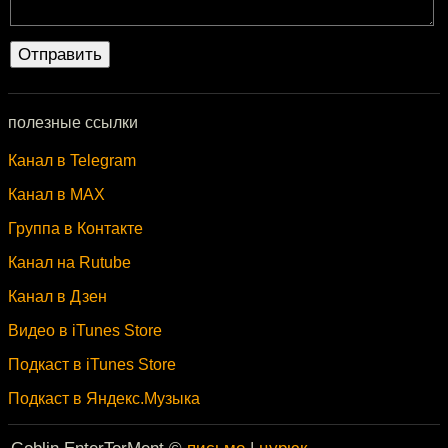
полезные ссылки
Канал в Telegram
Канал в MAX
Группа в Контакте
Канал на Rutube
Канал в Дзен
Видео в iTunes Store
Подкаст в iTunes Store
Подкаст в Яндекс.Музыка
Goblin EnterTorMent ©
письмо
|
цурюк