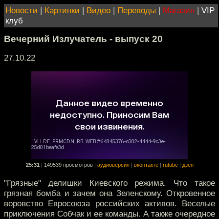
Новости
|
Картинки
|
Видео
|
Переводы
|
Магазин
|
VIP
клуб
Вечерний Излучатель - выпуск 20
27.10.22
25:31
|
149539 просмотров
|
аудиоверсия
|
вконтакте
|
rutube
|
дзен
"Грязные" делишки Киевского режима. Что такое
грязная бомба и зачем она Зеленскому. Откровенное
воровство Евросоюза российских активов. Веселые
приключения Собчак и ее команды. А также очередное