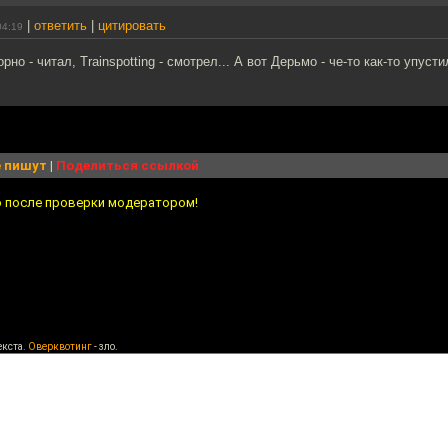
|
ответить
|
цитировать
04:19
рно - читал, Trainspotting - смотрел... А вот Дерьмо - че-то как-то упустил
 пишут
|
Поделиться ссылкой
о после проверки модератором!
екста.
Оверквотинг
- зло.