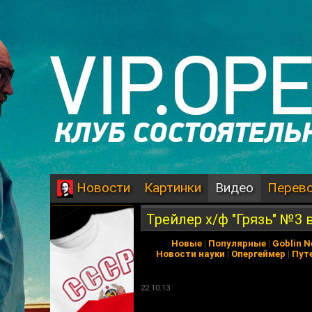
Картинки
Видео
Перев
Новости
Трейлер х/ф "Грязь" №3 
Новые
|
Популярные
|
Goblin 
Новости науки
|
Опергеймер
|
Пут
22.10.13