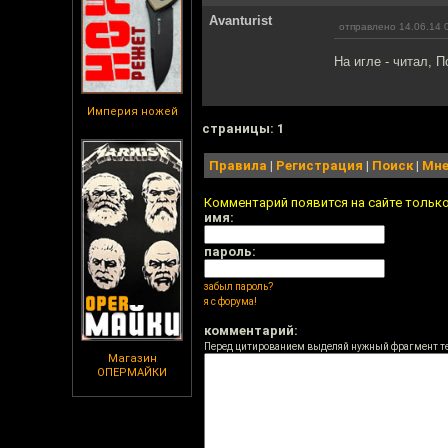
Avanturist
отправлено 14.06.14 
На игле - читал, По
Империя ножей
cтраницы: 1
Правила
|
Регистрация
|
Поиск
|
Мне
Комментарий появится на сайте тольк
имя:
пароль:
забыл пароль?
я с форума!
комментарий:
Перед цитированием выделяй нужный фрагмент т
Магазин
ОПЕРМАЙКИ