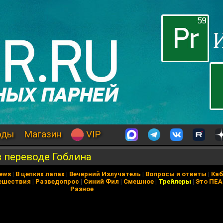
оды
Магазин
VIP
в переводе Гоблина
News
|
В цепких лапах
|
Вечерний Излучатель
|
Вопросы и ответы
|
Каб
ешествия
|
Разведопрос
|
Синий Фил
|
Смешное
|
Трейлеры
|
Это ПЕ
Разное