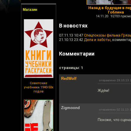
Назад в будущее в пе
Магазин
Гоблина
14.11.20 92703 просмо
В новостях
07.11.13 10:47
Спецпоказы фильма Гряз
21.10.13 23:42
Дела и заботы
, коммента
Комментарии
cтраницы: 1
RedWolf
отправлено 29.10.13 
Советские
учебники 1940-50х
Ждём!
годов
Zigmoond
отправлено 02.11.13 
Похоже, что сцена