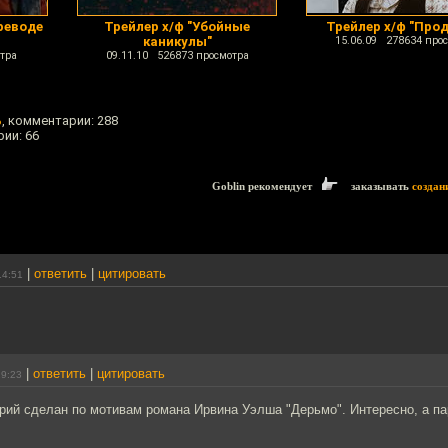
реводе
Трейлер х/ф "Убойные
Трейлер х/ф "Про
каникулы"
15.06.09 278634 про
тра
09.11.10 526873 просмотра
ь
, комментарии: 288
рии: 66
Goblin рекомендует
заказывать
создан
|
ответить
|
цитировать
14:51
|
ответить
|
цитировать
19:23
рий сделан по мотивам романа Ирвина Уэлша "Дерьмо". Интересно, а п