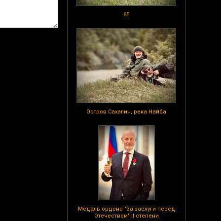
65
Остров Сахалин, река Найба
Медаль ордена "За заслуги перед
Отечеством" II степени