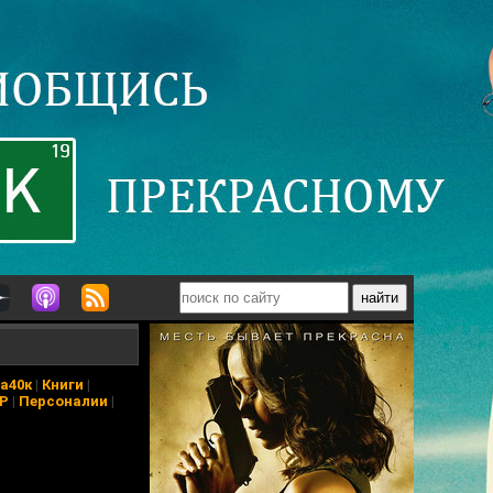
а40к
|
Книги
|
АР
|
Персоналии
|