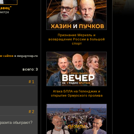
давец"
смотра
Признание Меркель и
возвращение России в большой
спорт
ие сайтов
в megagroup.ru
всего: 3
# 1
Атака БПЛА на Геленджик и
открытие Ормузского пролива
# 2
аразита обыграют?