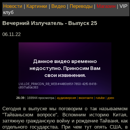
Новости
|
Картинки
|
Видео
|
Переводы
|
Магазин
|
VIP
клуб
Вечерний Излучатель - Выпуск 25
06.11.22
26:39
|
169944 просмотра
|
аудиоверсия
|
вконтакте
|
rutube
|
дзен
Сегодня в выпуске мы поговорим о так называемом
"Тайваньском вопросе". Вспомним историю Китая,
затяжную гражданскую войну и рождение Тайваня, как
отдельного государства. При чем тут опять США, в