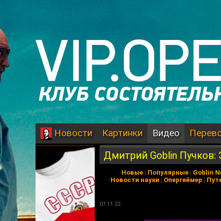
Картинки
Видео
Перев
Новости
Дмитрий Goblin Пучков: 
Новые
|
Популярные
|
Goblin 
Новости науки
|
Опергеймер
|
Пут
07.11.22