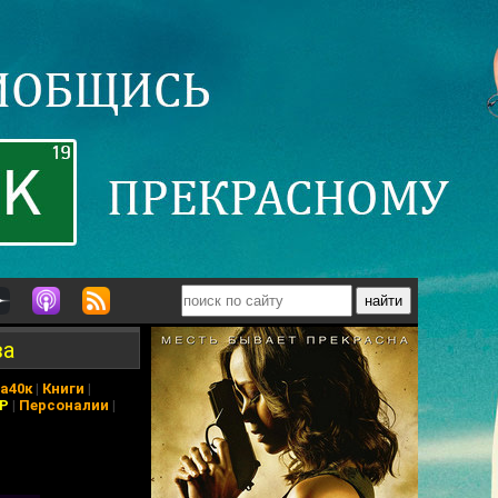
ва
а40к
|
Книги
|
АР
|
Персоналии
|