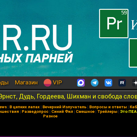
оды
Магазин
VIP
Эрнст, Дудь, Гордеева, Шихман и свобода сло
News
|
В цепких лапах
|
Вечерний Излучатель
|
Вопросы и ответы
|
Каб
ешествия
|
Разведопрос
|
Синий Фил
|
Смешное
|
Трейлеры
|
Это ПЕ
Разное