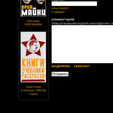
забыл пароль?
я с форума!
комментарий:
Магазин
Перед цитированием выделяй нужный фрагмент т
ОПЕРМАЙКИ
выделение
транслит
Советские
учебники 1940-50х
годов