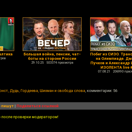
алтика
Большая война, пенсии, чат-
Побег из СИЗО. Тран
тров
боты на стороне России
на Олимпиаде. Д
29.10.25 503374 просмотра
Пучков и Александр 
ИЗОЛЕНТА live 
07.08.21 206990 прос
рнст, Дудь, Гордеева, Шихман и свобода слова
, комментарии: 56
 пишут
|
Поделиться ссылкой
о после проверки модератором!