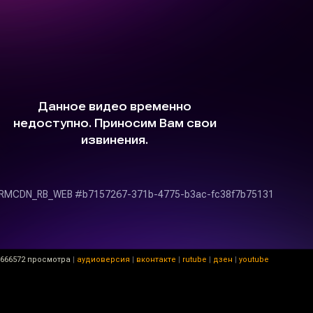
666572 просмотра
|
аудиоверсия
|
вконтакте
|
rutube
|
дзен
|
youtube