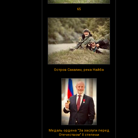
65
Остров Сахалин, река Найба
Медаль ордена "За заслуги перед
Отечеством" II степени