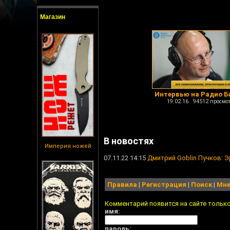
Магазин
Интервью на Радио Б
19.02.16 94512 просмо
В новостях
Империя ножей
07.11.22 14:15
Дмитрий Goblin Пучков: Э
Правила
|
Регистрация
|
Поиск
|
Мне
Комментарий появится на сайте тольк
имя:
пароль: