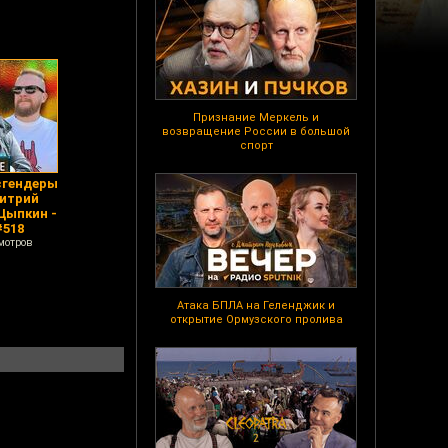
Признание Меркель и
возвращение России в большой
спорт
сгендеры
митрий
Цыпкин -
#518
мотров
Атака БПЛА на Геленджик и
открытие Ормузского пролива