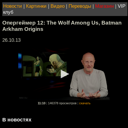
Новости
|
Картинки
|
Видео
|
Переводы
|
Магазин
|
VIP
клуб
Опергеймер 12: The Wolf Among Us, Batman
Arkham Origins
26.10.13
11:10
|
146378 просмотров
|
скачать
В новостях