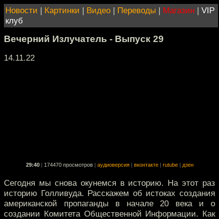
Новости
|
Картинки
|
Видео
|
Переводы
|
Магазин
|
VIP
клуб
Вечерний Излучатель - Выпуск 29
14.11.22
29:40
|
174470 просмотров
|
аудиоверсия
|
вконтакте
|
rutube
|
дзен
Сегодня мы снова окунемся в историю. На этот раз
историю Голливуда. Расскажем об истоках создания
американской пропаганды в начале 20 века и о
создании Комитета Общественной Информации. Как