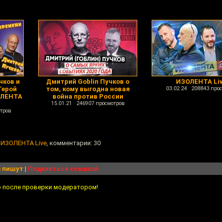
чков и
Дмитрий Goblin Пучков о
ИЗОЛЕНТА Li
Герой
том, кому выгодна новая
03.02.24 208843 про
ОЛЕНТА
война против России
15.01.21 246907 просмотров
тров
 ИЗОЛЕНТА Live
, комментарии: 30
 пишут
|
Поделиться ссылкой
о после проверки модератором!