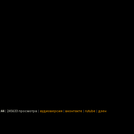
:44
|
245633 просмотра
|
аудиоверсия
|
вконтакте
|
rutube
|
дзен