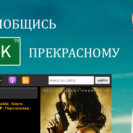
а40к
|
Книги
|
АР
|
Персоналии
|