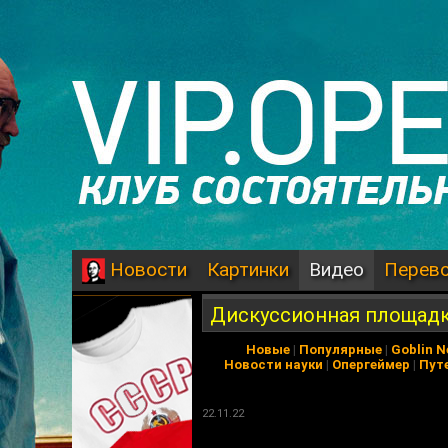
Картинки
Видео
Перев
Новости
Дискуссионная площадк
Новые
|
Популярные
|
Goblin 
Новости науки
|
Опергеймер
|
Пут
22.11.22