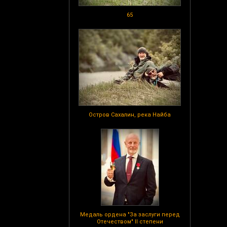
65
Остров Сахалин, река Найба
Медаль ордена "За заслуги перед
Отечеством" II степени