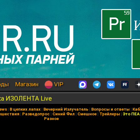
оды
Магазин
VIP
а ИЗОЛЕНТА Live
News
|
В цепких лапах
|
Вечерний Излучатель
|
Вопросы и ответы
|
Каб
ешествия
|
Разведопрос
|
Синий Фил
|
Смешное
|
Трейлеры
|
Это ПЕ
Разное