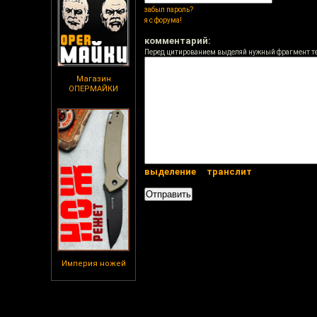
забыл пароль?
я с форума!
комментарий:
Перед цитированием выделяй нужный фрагмент т
Магазин
ОПЕРМАЙКИ
выделение
транслит
Империя ножей