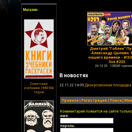
Магазин
Дмитрий "Гоблин" Пу
Александр Цыпкин: 
нашего времени - ИЗ
live #223
24.10.20 138049 просмо
В новостях
Советские
22.11.22 14:09
Дискуссионная площадка
учебники 1940-50х
годов
Правила
|
Регистрация
|
Поиск
|
Мне
Комментарий появится на сайте тольк
имя:
пароль: