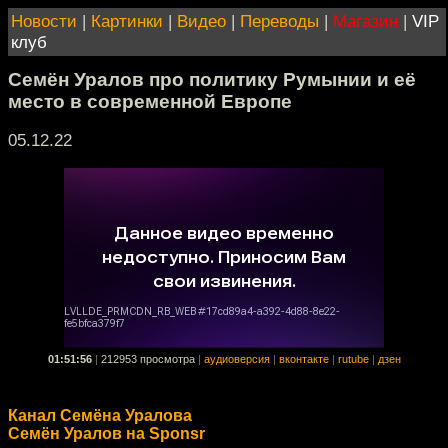
Новости
|
Картинки
|
Видео
|
Переводы
|
Магазин
|
VIP
клуб
Семён Уралов про политику Румынии и её
место в современной Европе
05.12.22
01:51:56
|
212953 просмотра
|
аудиоверсия
|
вконтакте
|
rutube
|
дзен
Канал Семёна Уралова
Семён Уралов на Sponsr