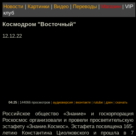
Новости
|
Картинки
|
Видео
|
Переводы
|
Магазин
|
VIP
клуб
Космодром "Восточный"
12.12.22
04:25
|
144066 просмотров
|
аудиоверсия
|
вконтакте
|
rutube
|
дзен
|
скачать
Российское общество «Знание» и госкорпорация
Роскосмос организовали и провели просветительскую
эстафету «Знание.Космос». Эстафета посвящена 165-
летию Константина Циолковского и прошла в 7