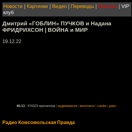
Новости
|
Картинки
|
Видео
|
Переводы
|
Магазин
|
VIP
клуб
Дмитрий «ГОБЛИН» ПУЧКОВ и Надана
ФРИДРИХСОН | ВОЙНА и МИР
19.12.22
45:13
|
474323 просмотра
|
аудиоверсия
|
вконтакте
|
rutube
|
дзен
Радио Комсомольская Правда