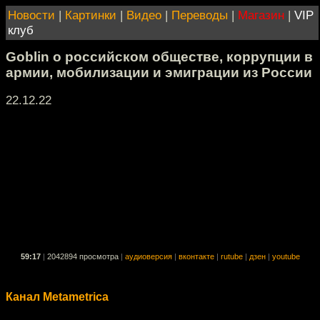
Новости
|
Картинки
|
Видео
|
Переводы
|
Магазин
|
VIP
клуб
Goblin о российском обществе, коррупции в
армии, мобилизации и эмиграции из России
22.12.22
59:17
|
2042894 просмотра
|
аудиоверсия
|
вконтакте
|
rutube
|
дзен
|
youtube
Канал Metametrica