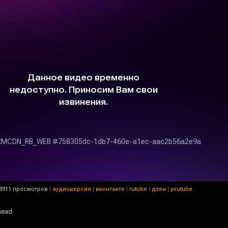
8911 просмотров
|
аудиоверсия
|
вконтакте
|
rutube
|
дзен
|
youtube
head