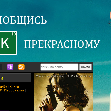
ии
а40к
|
Книги
|
АР
|
Персоналии
|