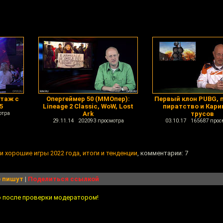
ртаж с
Опергеймер 50 (ММОпер):
Первый клон PUBG, 
5
Lineage 2 Classic, WoW, Lost
пиратство и Кари
отра
Ark
трусов
29.11.14 202093 просмотра
03.10.17 165687 прос
и хорошие игры 2022 года, итоги и тенденции
, комментарии: 7
 пишут
|
Поделиться ссылкой
о после проверки модератором!