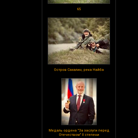
65
Остров Сахалин, река Найба
Медаль ордена "За заслуги перед
Отечеством" II степени