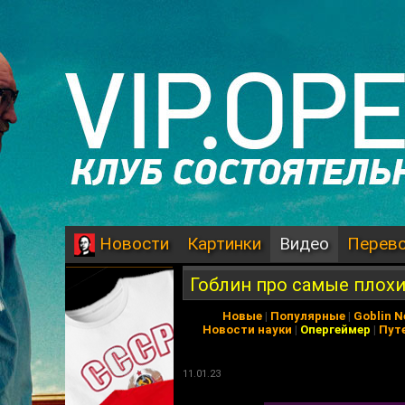
Картинки
Видео
Перев
Новости
Гоблин про самые плохи
Новые
|
Популярные
|
Goblin 
Новости науки
|
Опергеймер
|
Пут
11.01.23