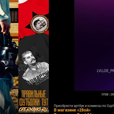
17:33
|
28
Приобрести артбук и комиксы по Cup
В магазине «28ой»