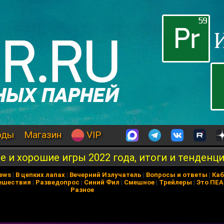
оды
Магазин
VIP
е и хорошие игры 2022 года, итоги и тенденц
News
|
В цепких лапах
|
Вечерний Излучатель
|
Вопросы и ответы
|
Каб
ешествия
|
Разведопрос
|
Синий Фил
|
Смешное
|
Трейлеры
|
Это ПЕ
Разное