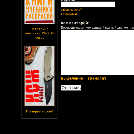
забыл пароль?
я с форума!
комментарий:
Перед цитированием выделяй нужный фрагмент т
Советские
учебники 1940-50х
годов
выделение
транслит
Империя ножей