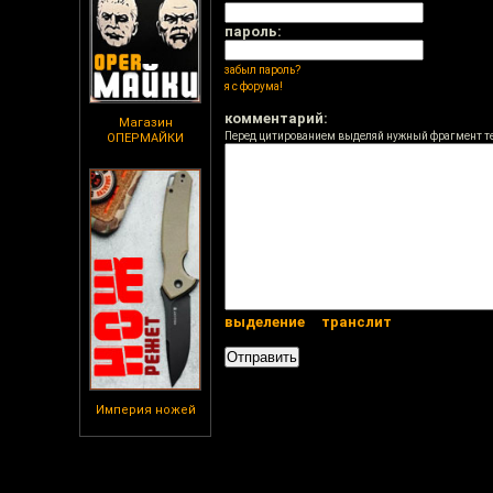
пароль:
забыл пароль?
я с форума!
комментарий:
Магазин
Перед цитированием выделяй нужный фрагмент т
ОПЕРМАЙКИ
выделение
транслит
Империя ножей