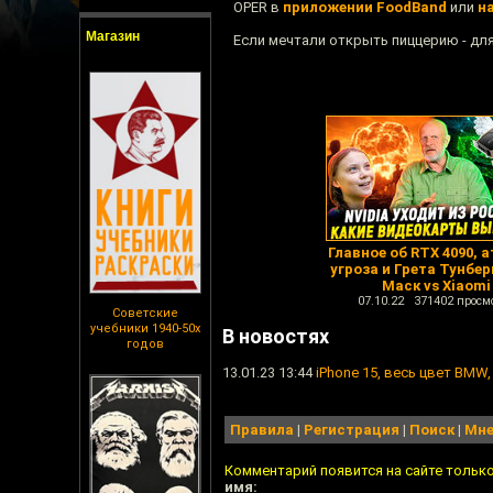
OPER в
приложении FoodBand
или
н
Магазин
Если мечтали открыть пиццерию - дл
Главное об RTX 4090, 
угроза и Грета Тунбер
Маск vs Xiaomi
07.10.22 371402 просм
Советские
учебники 1940-50х
В новостях
годов
13.01.23 13:44
iPhone 15, весь цвет BMW
Правила
|
Регистрация
|
Поиск
|
Мне
Комментарий появится на сайте тольк
имя: