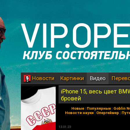
Картинки
Видео
Перев
Новости
iPhone 15, весь цвет BM
бровей
Новые
|
Популярные
|
Goblin 
Новости науки
|
Опергеймер
|
Пут
13.01.23