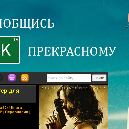
тер для
а40к
|
Книги
|
АР
|
Персоналии
|