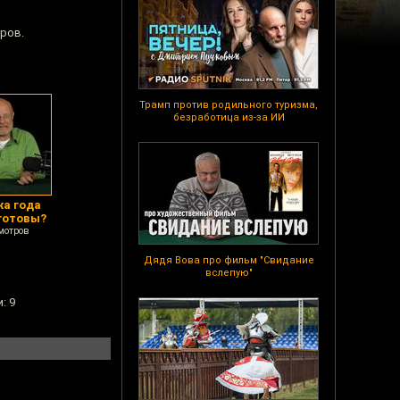
аров.
Трамп против родильного туризма,
безработица из-за ИИ
а года
 готовы?
мотров
Дядя Вова про фильм "Свидание
вслепую"
: 9