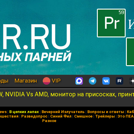
оды
Магазин
VIP
W, NVIDIA Vs AMD, монитор на присосках, прин
News
|
В цепких лапах
|
Вечерний Излучатель
|
Вопросы и ответы
|
Каб
ешествия
|
Разведопрос
|
Синий Фил
|
Смешное
|
Трейлеры
|
Это ПЕ
Разное