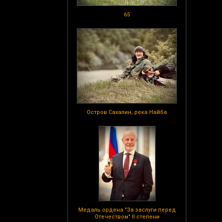
65
Остров Сахалин, река Найба
Медаль ордена "За заслуги перед
Отечеством" II степени