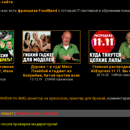
а сайте
.
я вас есть
франшиза FoodBand
с готовой IT-системой и обучением пов
атомная
Дурова – в суд! Мисс
Главная распродаж
г, Илон
Плейбой и гаджет из
AliExpress 11.11. Вы
Колумбии, Китай против всех
28.10.20 168966 прос
отра
13.12.19 218408 просмотров
, NVIDIA Vs AMD, монитор на присосках, принтер для бровей
, комментарии
 пишут
|
Поделиться ссылкой
о после проверки модератором!