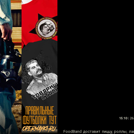
15:10
|
26
FoodBand доставит пиццу, роллы, ла