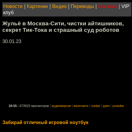
Новости
|
Картинки
|
Видео
|
Переводы
|
Магазин
|
VIP
клуб
Жульё в Москва-Сити, чистки айтишников,
секрет Тик-Тока и страшный суд роботов
30.01.23
18:55
|
673915 просмотров
|
аудиоверсия
|
вконтакте
|
rutube
|
дзен
|
youtube
Забирай отличный игровой ноутбук