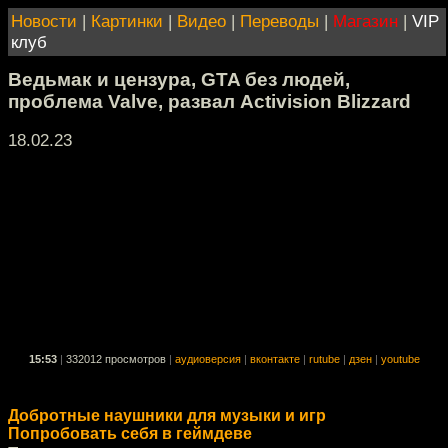
Новости
|
Картинки
|
Видео
|
Переводы
|
Магазин
|
VIP
клуб
Ведьмак и цензура, GTA без людей,
проблема Valve, развал Activision Blizzard
18.02.23
15:53
|
332012 просмотров
|
аудиоверсия
|
вконтакте
|
rutube
|
дзен
|
youtube
Добротные наушники для музыки и игр
Попробовать себя в геймдеве