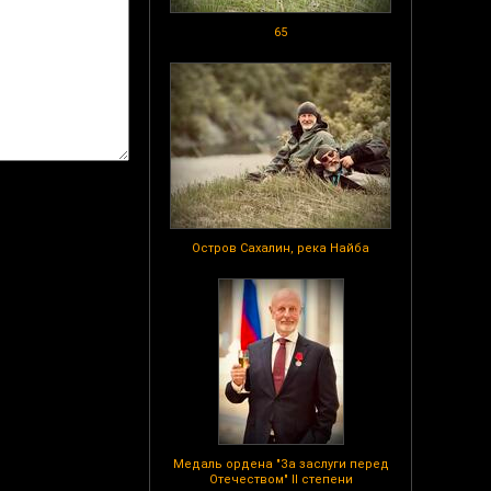
65
Остров Сахалин, река Найба
Медаль ордена "За заслуги перед
Отечеством" II степени