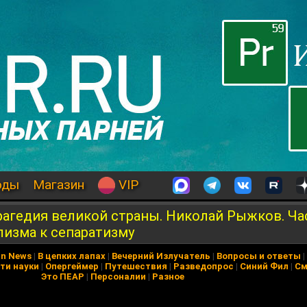
оды
Магазин
VIP
рагедия великой страны. Николай Рыжков. Час
лизма к сепаратизму
in News
|
В цепких лапах
|
Вечерний Излучатель
|
Вопросы и ответы
|
ти науки
|
Опергеймер
|
Путешествия
|
Разведопрос
|
Синий Фил
|
См
Это ПЕАР
|
Персоналии
|
Разное