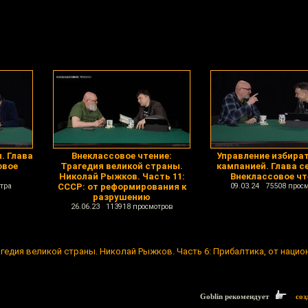
. Глава
Внеклассовое чтение:
Управление избира
овое
Трагедия великой страны.
кампанией. Глава с
Николай Рыжков. Часть 11:
Внеклассовое чт
тра
СССР: от реформирования к
09.03.24 75508 прос
разрушению
26.06.23 113918 просмотров
гедия великой страны. Николай Рыжков. Часть 6: Прибалтика, от нацио
Goblin рекомендует
соз