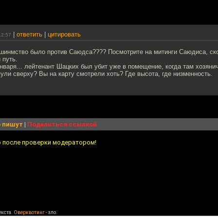
|
ответить
|
цитировать
12:57
ьшинмство было против Саюдса???? Посмотрите на митинги Саюдиса, ск
 путь.
нваря... лейтенант Шацких был убит уже в помещение, когда там хозян
пули сверху? Вы на карту смотрели хоть? Где высота, где низменность.
 пишут
|
Поделиться ссылкой
о после проверки модератором!
екста.
Оверквотинг
- зло.