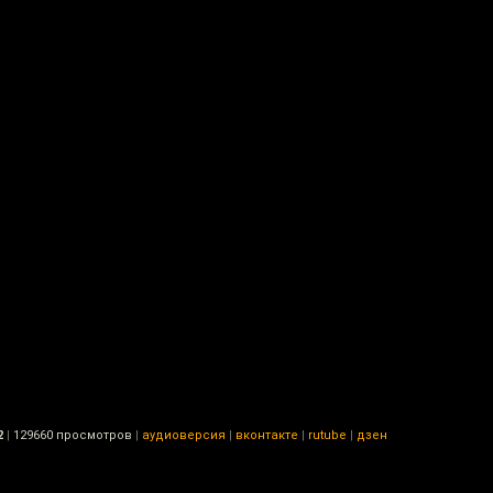
2
|
129660 просмотров
|
аудиоверсия
|
вконтакте
|
rutube
|
дзен