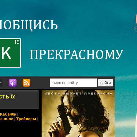
ть 6:
Каба40к
|
ешное
|
Трейлеры
|