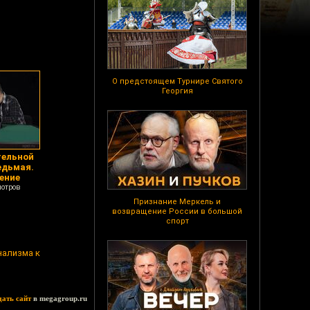
О предстоящем Турнире Святого
Георгия
тельной
едьмая.
ение
мотров
Признание Меркель и
возвращение России в большой
спорт
нализма к
дать сайт
в megagroup.ru