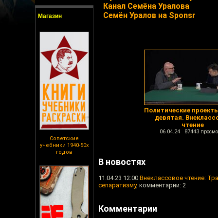
Канал Семёна Уралова
Семён Уралов на Sponsr
Магазин
Политические проекты
девятая. Внекласс
чтение
06.04.24 87443 просмо
Советские
учебники 1940-50х
годов
В новостях
11.04.23 12:00
Внеклассовое чтение: Тра
сепаратизму
, комментарии: 2
Комментарии