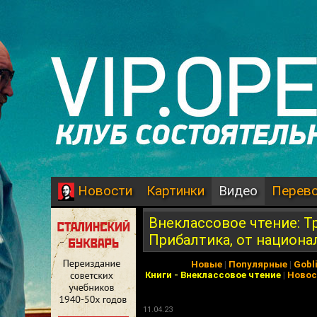
Картинки
Видео
Перев
Новости
Внеклассовое чтение: Т
Прибалтика, от национа
Новые
|
Популярные
|
Gobl
Книги
-
Внеклассовое чтение
|
Новос
11.04.23