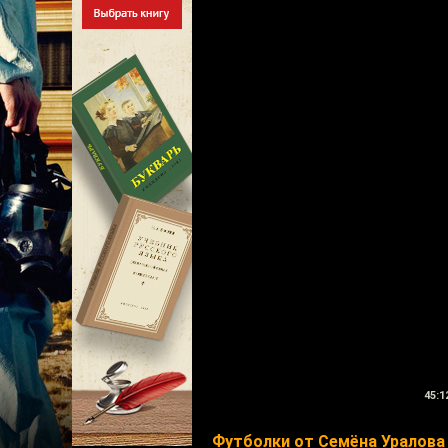
45:1
Футболки от Семёна Уралова