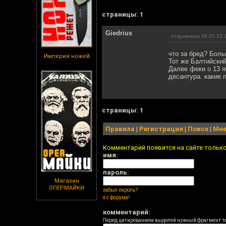
cтраницы: 1
Giedrius
отправлено 06.05.23 
что за бред? Бол
Империя ножей
Тот же Балтийский
Далее феки о 13 я
десантура. какие 
cтраницы: 1
Правила
|
Регистрация
|
Поиск
|
Мне
Комментарий появится на сайте тольк
имя:
пароль:
Магазин
ОПЕРМАЙКИ
забыл пароль?
я с форума!
комментарий:
Перед цитированием выделяй нужный фрагмент т