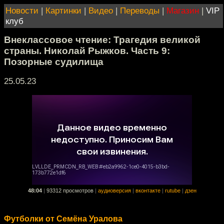
Новости
|
Картинки
|
Видео
|
Переводы
|
Магазин
|
VIP
клуб
Внеклассовое чтение: Трагедия великой
страны. Николай Рыжков. Часть 9:
Позорные судилища
25.05.23
48:04
|
93312 просмотров
|
аудиоверсия
|
вконтакте
|
rutube
|
дзен
Футболки от Семёна Уралова