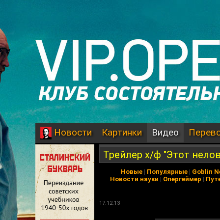
Картинки
Видео
Перев
Новости
Трейлер х/ф "Этот нело
Новые
|
Популярные
|
Goblin 
Новости науки
|
Опергеймер
|
Пут
17.12.13