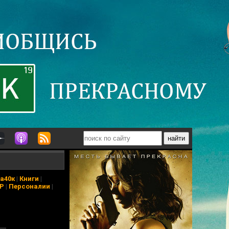
а40к
|
Книги
|
АР
|
Персоналии
|