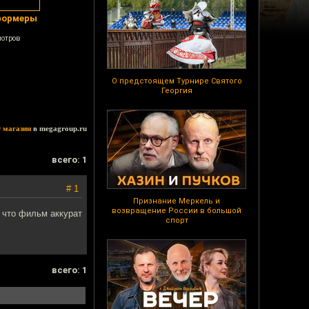
сформеры
мотров
О предстоящем Турнире Святого
Георгия
т магазин
в megagroup.ru
всего: 1
# 1
Признание Меркель и
возвращение России в большой
, что фильм аккурат
спорт
всего: 1