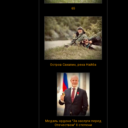
65
Остров Сахалин, река Найба
Медаль ордена "За заслуги перед
Отечеством" II степени