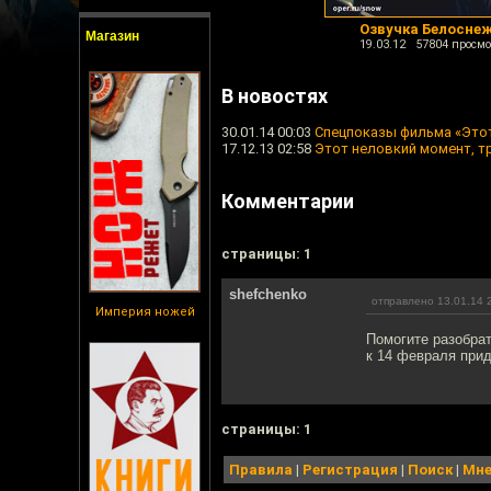
Озвучка Белосне
Магазин
19.03.12 57804 просмо
В новостях
30.01.14 00:03
Спецпоказы фильма «Это
17.12.13 02:58
Этот неловкий момент, т
Комментарии
cтраницы: 1
shefchenko
отправлено 13.01.14 
Империя ножей
Помогите разобрат
к 14 февраля прид
cтраницы: 1
Правила
|
Регистрация
|
Поиск
|
Мне