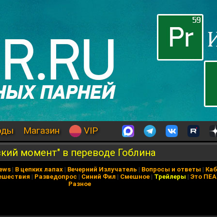
оды
Магазин
VIP
вкий момент" в переводе Гоблина
News
|
В цепких лапах
|
Вечерний Излучатель
|
Вопросы и ответы
|
Каб
ешествия
|
Разведопрос
|
Синий Фил
|
Смешное
|
Трейлеры
|
Это ПЕ
Разное