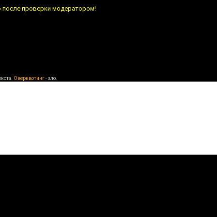
о после проверки модератором!
екста.
Оверквотинг
- зло.