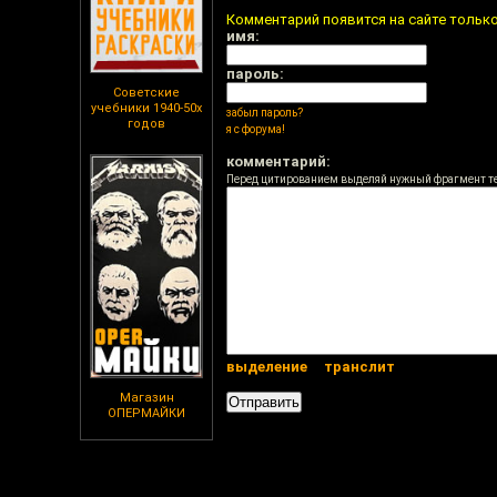
Комментарий появится на сайте тольк
имя:
пароль:
Советские
учебники 1940-50х
забыл пароль?
годов
я с форума!
комментарий:
Перед цитированием выделяй нужный фрагмент т
выделение
транслит
Магазин
ОПЕРМАЙКИ