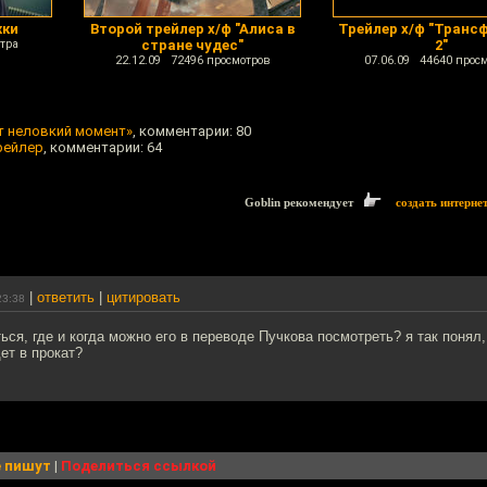
жки
Второй трейлер х/ф "Алиса в
Трейлер х/ф "Тран
тра
стране чудес"
2"
22.12.09 72496 просмотров
07.06.09 44640 прос
т неловкий момент»
, комментарии: 80
рейлер
, комментарии: 64
Goblin рекомендует
создать интерне
|
ответить
|
цитировать
23:38
ься, где и когда можно его в переводе Пучкова посмотреть? я так понял
ет в прокат?
 пишут
|
Поделиться ссылкой