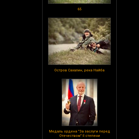
65
Остров Сахалин, река Найба
Медаль ордена "За заслуги перед
Отечеством" II степени