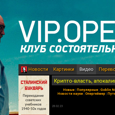
Картинки
Видео
Перев
Новости
Крипто-власть, апокалип
Новые
|
Популярные
|
Goblin 
Новости науки
|
Опергеймер
|
Пут
28.02.23