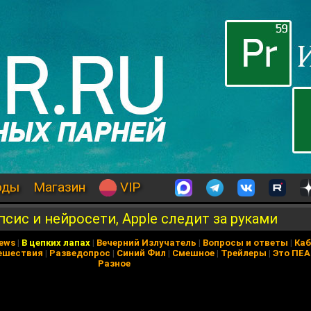
оды
Магазин
VIP
сис и нейросети, Apple следит за руками
News
|
В цепких лапах
|
Вечерний Излучатель
|
Вопросы и ответы
|
Каб
ешествия
|
Разведопрос
|
Синий Фил
|
Смешное
|
Трейлеры
|
Это ПЕ
Разное