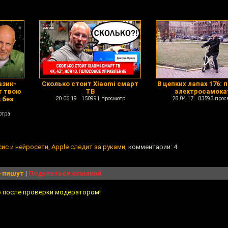
азик-
Сколько стоит Xiaomi смарт
В цепких лапах 176: 
т твою
ТВ
электросамока
 без
20.06.19 150991 просмотр
28.04.17 83593 прос
отра
ис и нейросети, Apple следит за руками
, комментарии: 4
 пишут
|
Поделиться ссылкой
о после проверки модератором!