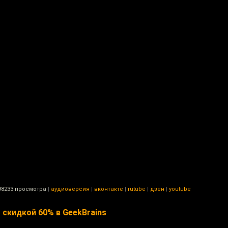
8233 просмотра
|
аудиоверсия
|
вконтакте
|
rutube
|
дзен
|
youtube
скидкой 60% в GeekBrains