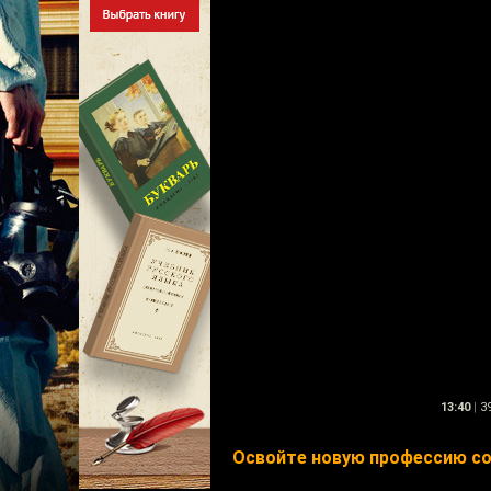
13:40
|
39
Освойте новую профессию со 