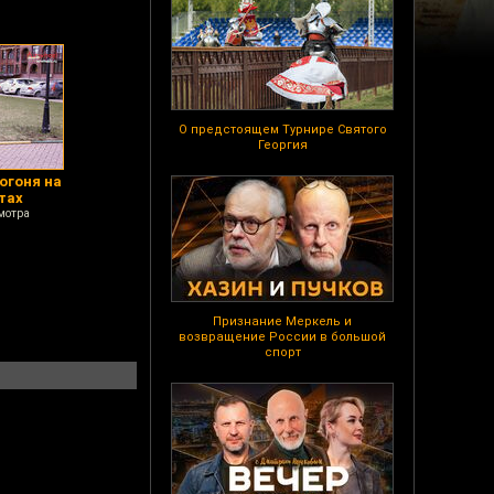
О предстоящем Турнире Святого
Георгия
погоня на
тах
мотра
Признание Меркель и
возвращение России в большой
спорт