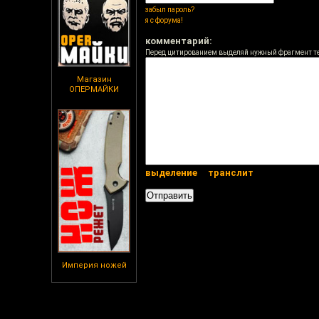
забыл пароль?
я с форума!
комментарий:
Перед цитированием выделяй нужный фрагмент т
Магазин
ОПЕРМАЙКИ
выделение
транслит
Империя ножей