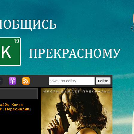
а40к
|
Книги
|
АР
|
Персоналии
|