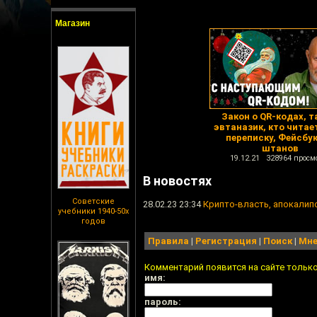
Магазин
Закон о QR-кодах, т
эвтаназик, кто читае
переписку, Фейсбук
штанов
19.12.21 328964 просм
В новостях
Советские
28.02.23 23:34
Крипто-власть, апокалипс
учебники 1940-50х
годов
Правила
|
Регистрация
|
Поиск
|
Мне
Комментарий появится на сайте тольк
имя:
пароль: