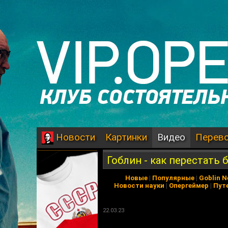
Картинки
Видео
Перев
Новости
Гоблин - как перестать
Новые
|
Популярные
|
Goblin 
Новости науки
|
Опергеймер
|
Пут
22.03.23