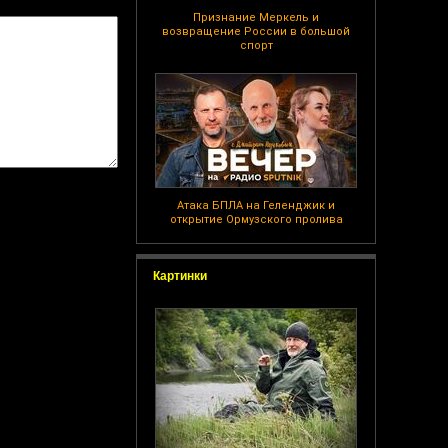
Признание Меркель и
возвращение России в большой
спорт
Атака БПЛА на Геленджик и
открытие Ормузского пролива
Картинки