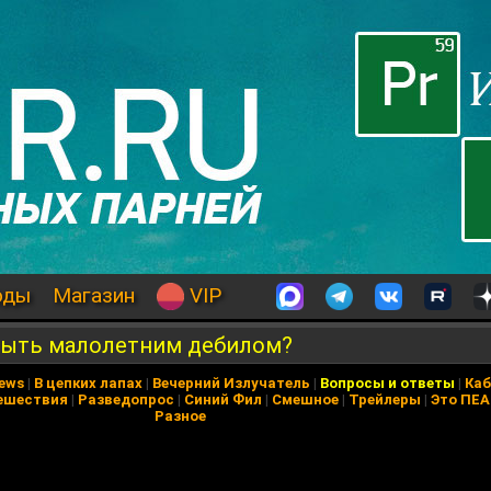
оды
Магазин
VIP
 быть малолетним дебилом?
News
|
В цепких лапах
|
Вечерний Излучатель
|
Вопросы и ответы
|
Каб
ешествия
|
Разведопрос
|
Синий Фил
|
Смешное
|
Трейлеры
|
Это ПЕ
Разное