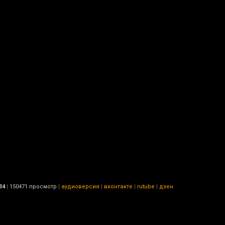
34
|
150471 просмотр
|
аудиоверсия
|
вконтакте
|
rutube
|
дзен