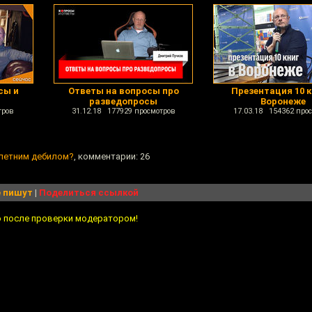
сы и
Ответы на вопросы про
Презентация 10 к
разведопросы
Воронеже
тров
31.12.18 177929 просмотров
17.03.18 154362 про
олетним дебилом?
, комментарии: 26
 пишут
|
Поделиться ссылкой
о после проверки модератором!