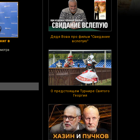
Дядя Вова про фильм "Свидание
ниг в
вслепую"
смотра
О предстоящем Турнире Святого
Георгия