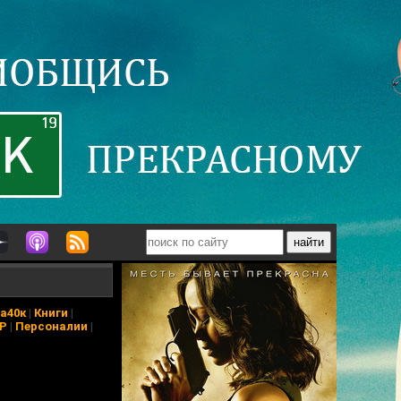
а40к
|
Книги
|
АР
|
Персоналии
|