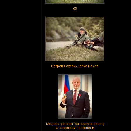
65
Остров Сахалин, река Найба
Медаль ордена "За заслуги перед
Отечеством" II степени