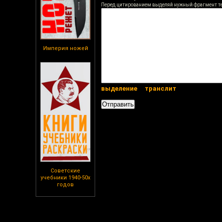
Перед цитированием выделяй нужный фрагмент т
Империя ножей
выделение
транслит
Советские
учебники 1940-50х
годов