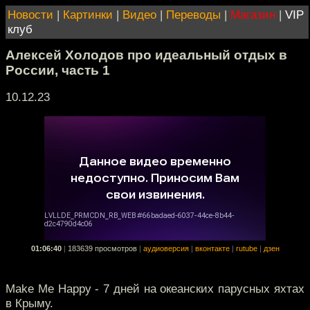
Новости
|
Картинки
|
Видео
|
Переводы
|
Магазин
|
VIP
клуб
Алексей Холодов про идеальный отдых в
России, часть 1
10.12.23
01:06:40
|
183639 просмотров
|
аудиоверсия
|
вконтакте
|
rutube
|
дзен
Make Me Happy - 7 дней на океанских парусных яхтах
в Крыму.