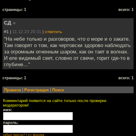
cтраницы: 1
всего: 1
СД
»
#1 |
11.12.23 20:31
|
ответить
"На небе только и разговоров, что о море и о закате.
Там говорят о том, как чертовски здорово наблюдать
за огромным огненным шаром, как он тает в волнах.
И еле видимый свет, словно от свечи, горит где-то в
глубине…"
cтраницы: 1
всего: 1
Правила
|
Регистрация
|
Поиск
Комментарий появится на сайте только после проверки
модератором!
имя:
пароль:
забыл пароль?
|
я с форума