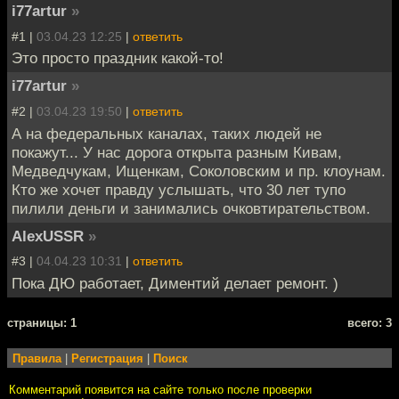
i77artur
»
#1 |
03.04.23 12:25
|
ответить
Это просто праздник какой-то!
i77artur
»
#2 |
03.04.23 19:50
|
ответить
А на федеральных каналах, таких людей не
покажут... У нас дорога открыта разным Кивам,
Медведчукам, Ищенкам, Соколовским и пр. клоунам.
Кто же хочет правду услышать, что 30 лет тупо
пилили деньги и занимались очковтирательством.
AlexUSSR
»
#3 |
04.04.23 10:31
|
ответить
Пока ДЮ работает, Диментий делает ремонт. )
cтраницы: 1
всего: 3
Правила
|
Регистрация
|
Поиск
Комментарий появится на сайте только после проверки