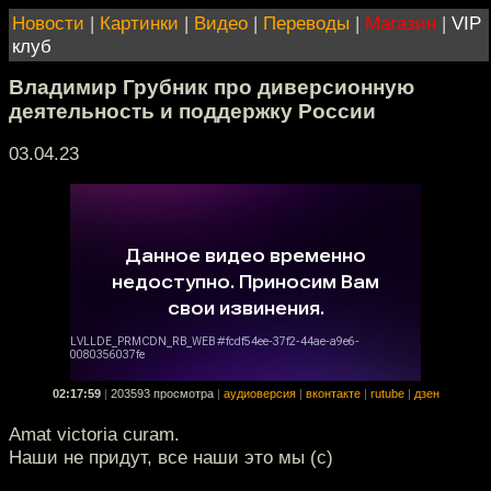
Новости
|
Картинки
|
Видео
|
Переводы
|
Магазин
|
VIP
клуб
Владимир Грубник про диверсионную
деятельность и поддержку России
03.04.23
02:17:59
|
203593 просмотра
|
аудиоверсия
|
вконтакте
|
rutube
|
дзен
Amat victoria curam.
Наши не придут, все наши это мы (с)