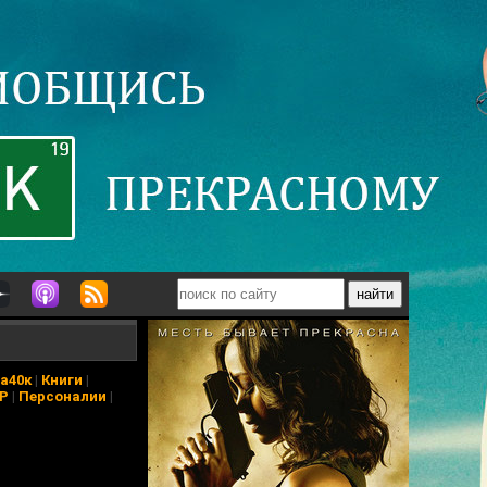
а40к
|
Книги
|
АР
|
Персоналии
|