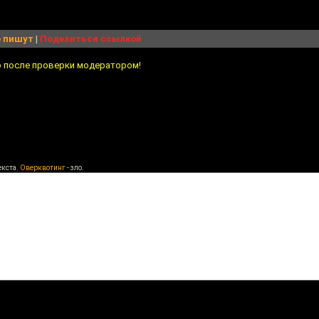
 пишут
|
Поделиться ссылкой
о после проверки модератором!
екста.
Оверквотинг
- зло.