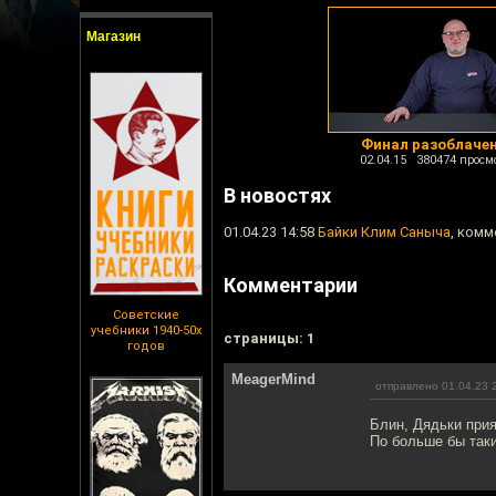
Магазин
Финал разоблаче
02.04.15 380474 просм
В новостях
01.04.23 14:58
Байки Клим Саныча
, комм
Комментарии
Советские
учебники 1940-50х
cтраницы: 1
годов
MeagerMind
отправлено 01.04.23 
Блин, Дядьки при
По больше бы так