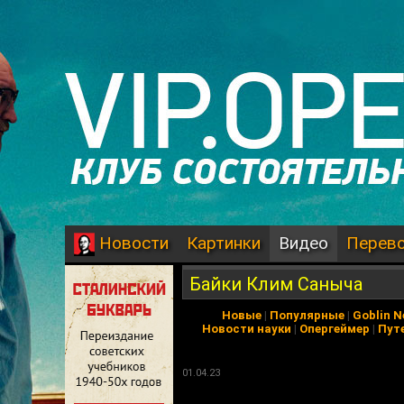
Картинки
Видео
Перев
Новости
Байки Клим Саныча
Новые
|
Популярные
|
Goblin 
Новости науки
|
Опергеймер
|
Пут
01.04.23