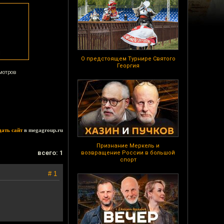
О предстоящем Турнире Святого
Георгия
мотров
дать сайт
в megagroup.ru
Признание Меркель и
всего: 1
возвращение России в большой
спорт
# 1