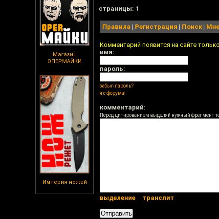
cтраницы: 1
Правила
|
Регистрация
|
Поиск
|
Мне
Комментарий появится на сайте тольк
имя:
Магазин
ОПЕРМАЙКИ
пароль:
забыл пароль?
я с форума!
комментарий:
Перед цитированием выделяй нужный фрагмент т
Империя ножей
выделение
транслит