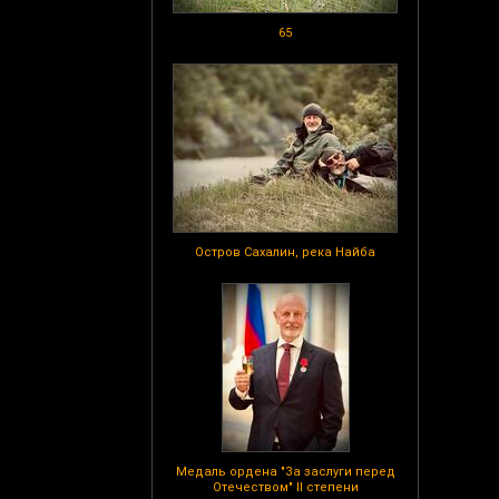
65
Остров Сахалин, река Найба
Медаль ордена "За заслуги перед
Отечеством" II степени