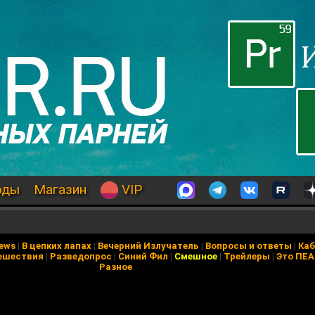
оды
Магазин
VIP
News
|
В цепких лапах
|
Вечерний Излучатель
|
Вопросы и ответы
|
Каб
ешествия
|
Разведопрос
|
Синий Фил
|
Смешное
|
Трейлеры
|
Это ПЕ
Разное