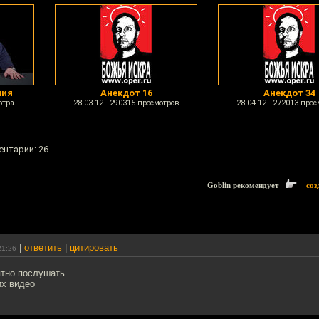
ния
Анекдот 16
Анекдот 34
отра
28.03.12 290315 просмотров
28.04.12 272013 прос
ентарии: 26
Goblin рекомендует
соз
|
ответить
|
цитировать
21:26
ятно послушать
их видео