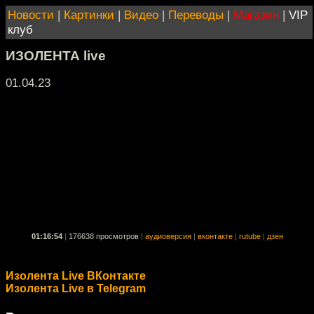
Новости
|
Картинки
|
Видео
|
Переводы
|
Магазин
|
VIP
клуб
ИЗОЛЕНТА live
01.04.23
01:16:54
|
176638 просмотров
|
аудиоверсия
|
вконтакте
|
rutube
|
дзен
Изолента Live ВКонтакте
Изолента Live в Telegram