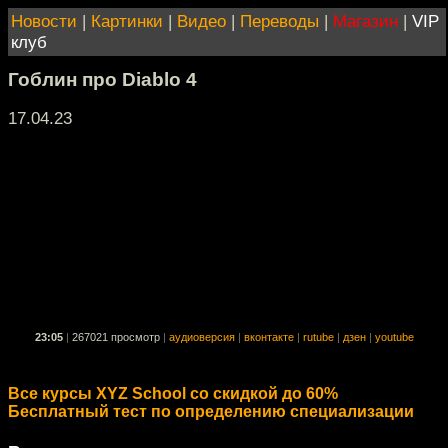
Новости
|
Картинки
|
Видео
|
Переводы
|
Магазин
|
VIP
клуб
Гоблин про Diablo 4
17.04.23
23:05
|
267021 просмотр
|
аудиоверсия
|
вконтакте
|
rutube
|
дзен
|
youtube
Все курсы XYZ School со скидкой до 60%
Бесплатный тест по определению специализации