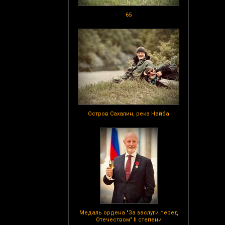
65
Остров Сахалин, река Найба
Медаль ордена "За заслуги перед
Отечеством" II степени