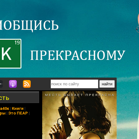
сть
а40к
|
Книги
|
еры
|
Это ПЕАР
|