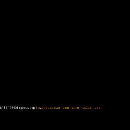
3:18
|
175401 просмотр
|
аудиоверсия
|
вконтакте
|
rutube
|
дзен