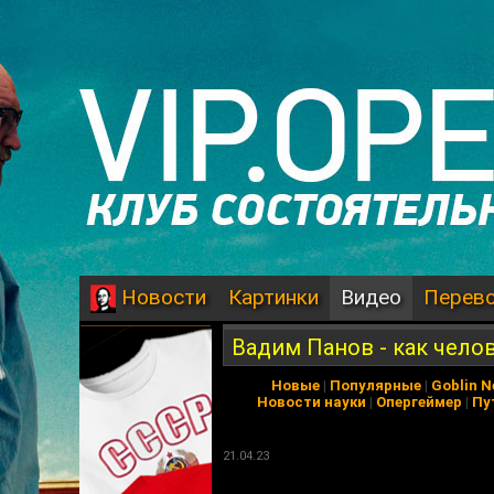
Картинки
Видео
Перев
Новости
Вадим Панов - как чело
Новые
|
Популярные
|
Goblin 
Новости науки
|
Опергеймер
|
Пу
21.04.23