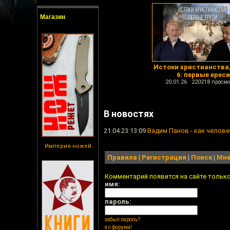
Магазин
Истоки христианства
6: первые ереси
20.01.26 220218 просмо
В новостях
21.04.23 13:09
Вадим Панов - как челов
Империя ножей
Правила
|
Регистрация
|
Поиск
|
Мне
Комментарий появится на сайте тольк
имя:
пароль:
забыл пароль?
я с форума!