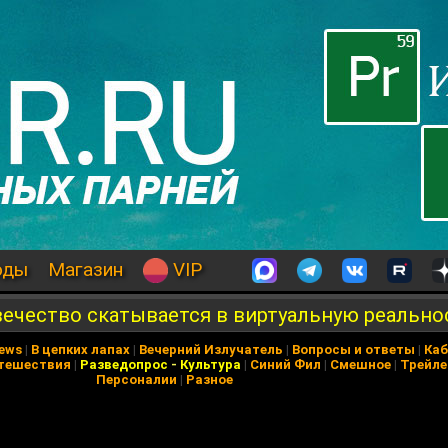
оды
Магазин
VIP
вечество скатывается в виртуальную реально
News
|
В цепких лапах
|
Вечерний Излучатель
|
Вопросы и ответы
|
Каб
тешествия
|
Разведопрос
-
Культура
|
Синий Фил
|
Смешное
|
Трейл
Персоналии
|
Разное