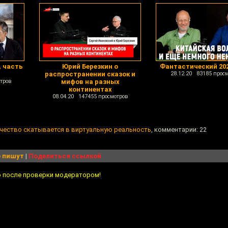
, часть
Юрий Березкин о
Фантастический 202
распространении сказок и
28.12.20 83185 прос
тров
мифов на разных
континентах
08.04.20 147455 просмотров
ечество скатывается в виртуальную реальность
, комментарии: 22
 пишут
|
Поделиться ссылкой
о после проверки модератором!