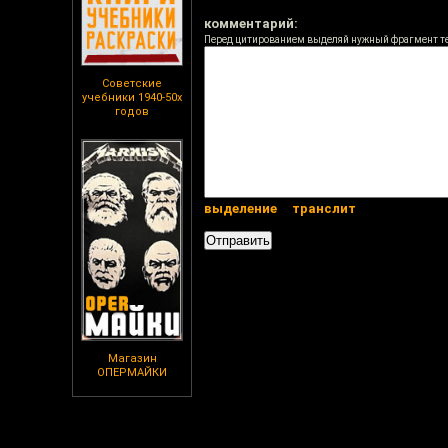
комментарий:
Перед цитированием выделяй нужный фрагмент т
Советские
учебники 1940-50х
годов
выделение
транслит
Магазин
ОПЕРМАЙКИ